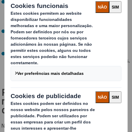
Durante o transporte, os produtos eletrónicos podem
ser expostos a
vibrações, choques e movimentos
bruscos
que podem causar deslocamentos internos,
quebra ou desconexão de componentes.
As condições ambientais
, como a humidade, o pó e as
variações de temperatura, podem causar corrosão,
curto-circuitos ou avarias.
As interferências eletromagnéticas (EMI)
podem
perturbar o funcionamento de dispositivos eletrónicos,
especialmente em ambientes com uma elevada
densidade de equipamentos elétricos.
Principais setores que
requerem embalagens
condutoras
Nas indústrias onde os componentes eletrónicos são