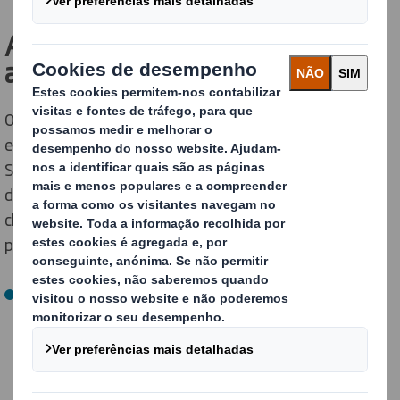
A importância de uma proteção
adequada
Os componentes eletrónicos requerem uma proteção
especial durante o armazenamento e o transporte.
Selecionar a embalagem errada pode ser um erro
dispendioso. Fatores como descargas eletrostáticas,
choques, vibrações ou condições ambientais adversas
podem comprometer a sua integridade:
As descargas eletrostáticas (ESD)
podem danificar ou
degradar os componentes eletrónicos, afetando o seu
desempenho e reduzindo a sua vida útil. Mesmo uma
descarga impercetível pode causar falhas nos circuitos
integrados.