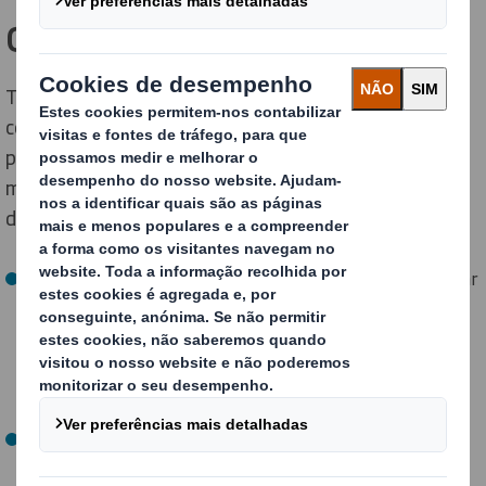
Características de Tecnipack
Tecnipack é um contentor de grandes dimensões
concebido para maximizar a capacidade de carga,
permitindo que mais peças sejam transportadas no
mesmo espaço. Entre os seus principais atributos
destacam-se:
Robustez e aplicabilidade
: com capacidade para suportar
até 1500 kg, inclui reforços nos cantos que garantem
resistência e proteção contra choques ou quedas
durante o transporte. Além disso, o seu design
empilhável garante uma proteção ideal para peças
armazenadas.
Palete incorporada
: desenhada à medida sem
necessidade de moldes, esta embalagem oferece uma