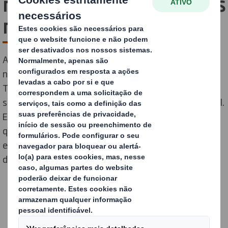
revolução nas embalagens
reutilizáveis
A DS Smith Tecnicarton apresenta uma grande
novidade na sua gama de embalagens devolvíveis: a
Tecnipack com dobragem frontal ultrarrápida, uma
solução inovadora que transforma a logística industrial.
Esta embalagem resistente destaca-se por permitir
que um único trabalhador desdobre e dobre a
embalagem, podendo efetuar a dobragem em menos
de três segundos.