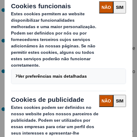
maior flexibilidade e adaptabilidade.
Ergonomia e redução de movimentos
: inclui janelas e
sistemas de acesso que minimizam movimentos
desnecessários na fábrica. A sua tampa sólida poupa
espaço e facilita as operações.
Otimização do transporte de retorno
: graças às suas
diferentes opções de dobragem a vácuo, reduz o volume
de transporte em até 80 %, reduzindo os custos e o
impacto ambiental.
Tratamento ESD opcional
: ideal para peças eletrónicas, o
tratamento anti estático protege circuitos e
componentes contra descargas eletrostáticas,
garantindo a integridade das peças em toda a cadeia de
abastecimento.
Novidade! Novo sistema de dobragem frontal
: este
inovador sistema de dobragem permite que um único
trabalhador desdobre e dobre a embalagem, podendo
efetuar a dobragem em menos de três segundos, o que