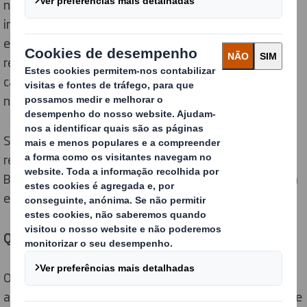
nossos colaboradores, uma vez que é uma ferramenta
importante para melhorar muitos indicadores na
empresa, entre os quais se encontram os que estão
relacionados com H&S e que visam evitar que
causemos danos aos nossos colegas, visitantes ou a
nós próprios.
Sob o lema "Só temos um corpo, devemos cuidar dele",
realizámos a primeira "Semana da Saúde, Segurança e
Bem-estar", uma iniciativa focada na integridade física
e mental dos trabalhadores.
Qual foi o objetivo desta iniciativa?
O objetivo foi sensibilizar para vários temas que
ajudam a criar o melhor ambiente de trabalho possível e