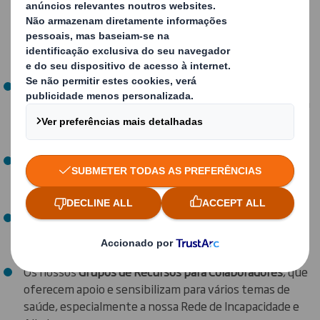
Aprendizagem e Desenvolvimento e Ferramentas. O
nosso quadro foi concebido para estruturar, inspirar e
motivar as estratégias e atividades locais de saúde e
bem-estar, fornecendo ideias, apoio e orientação.
Realizar workshops focados em criar a empresa mais
segura e mais inclusiva do nosso setor, seguindo a linha
definida pela nossa
estratégia Now & Next
.
Recordar aos colaboradores que contamos com
ferramentas para apoiar todas as pessoas na DS Smith:
O nosso
Diretório de Saúde
, que partilha recursos
independentes e internos em 30 países, para ajudar a
apoiar o bem-estar mental e físico dos colegas.
Os nossos
Grupos de Recursos para Colaboradores
, que
oferecem apoio e sensibilizam para vários temas de
saúde, especialmente a nossa Rede de Incapacidade e