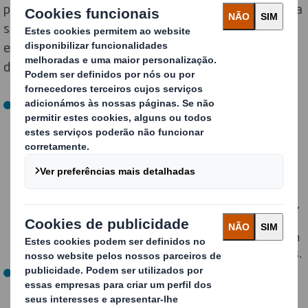
proporcionar uma cultura em que a saúde e a segurança
são parte integrante das nossas atividades. Para
envolver todos os colaboradores nesta filosofia,
durante a Semana do Bem-estar tivemos como foco:
Falar sobre
Visão Zero
, cujo objetivo é desfrutar de um
ambiente de "Zero Acidentes". O seu foco é criar uma
cultura em que a saúde e a segurança formem parte da
nossa atividade empresarial. Para alcançar os nossos
objetivos, por exemplo, reforçámos o investimento
tanto na formação dos colaboradores como nos EPIs e
nos sistemas de segurança da maquinaria. Desta forma,
não só nos concentramos em abordar e reagir perante
qualquer situação imprevista, como também damos um
passo em frente em termos de prevenção de acidentes.
Utilizar o nosso
Quadro de Bem-estar
, uma ferramenta
focada no crescimento pessoal que se concentra em 4
áreas: Assumir a Liderança, Compromisso,