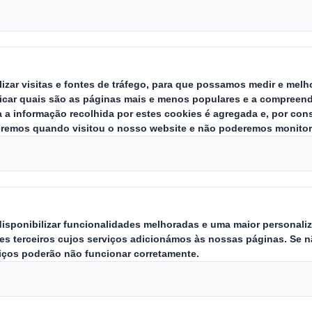
 são uma fonte vital de receitas p
e acordo com os dados analisados,
o importante para o setor vitiviníc
ra outros países próximos.
os 9 meses de 2022 (período acumulado até set
uesas de vinho mantiveram-se muito estáveis
 677,3 milhões de euros (+1%), a um preço méd
,80 euros/litro).