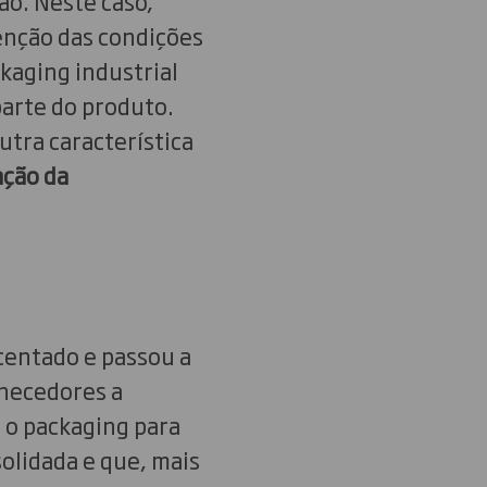
o. Neste caso,
enção das condições
kaging industrial
parte do produto.
tra característica
ção da
scentado e passou a
rnecedores a
r o packaging para
olidada e que, mais