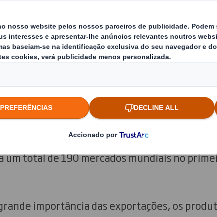
sso país vizinho, em 2022 (de janeiro a outubr
tações espanholas de vinho a granel aumentou
ar de exportar menos 140,6 milhões de litros (
médios (+28 %), até outubro de 2022.
nça consolidou-se em 2022 como o país com o ma
ho, embora ainda esteja muito aquém das quan
 Espanha, de acordo com um relatório publicad
v. Como sinal do grande dinamismo do mercado 
a um total de 190 mercados mundiais no prime
grande importância das exportações, os produt