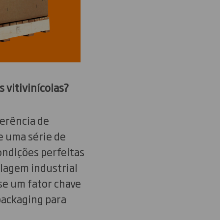
 vitivinícolas?
ferência de
e uma série de
ndições perfeitas
alagem industrial
se um fator chave
packaging para