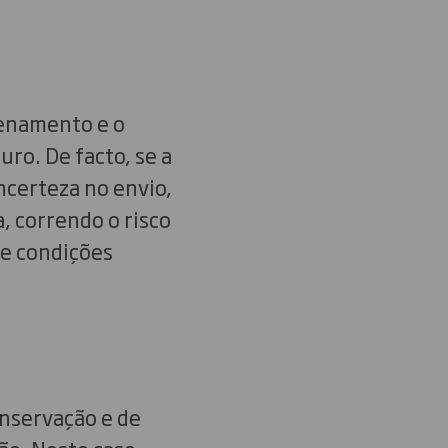
zenamento e o
ro. De facto, se a
ncerteza no envio,
, correndo o risco
de condições
onservação e de