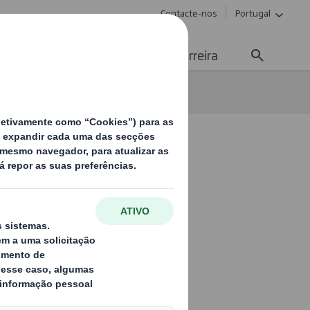
Contacte-nos
Portugal
Meios de Comunicação
Carreira
 o Tecnitank
nho a