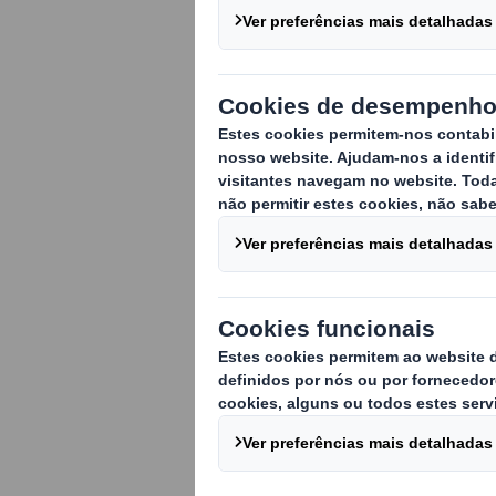
As exportações
empresas e, d
atividade muit
assim como pa
Durante os primeir
exportações portug
de litros (-0,6%) e
superior (+1,6% a 2