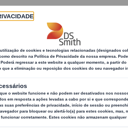
Sobre
Produtos e Serviços
Sustentabilidade
tícias
Otimize as exportações de vinho a granel com
 exportações de vi
 o Tecnitank