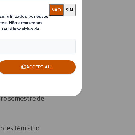
o), o volume de
 48,4 milhões de
-12,5 %), graças à
ior volume de
tidades de vinho
o pela OIVE e
francês, a França
iro semestre de
ores têm sido