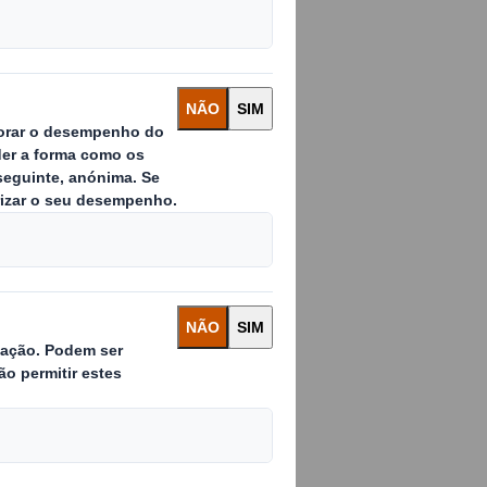
ara muitas
 tornou-se uma
ola português,
embro), as
, com 242 milhões
io ligeiramente