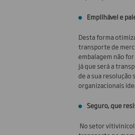
Empilhável e pal
Desta forma otimiz
transporte de merca
embalagem não for p
já que será a trans
de a sua resolução 
organizacionais ide
Seguro, que res
No setor vitiviníco