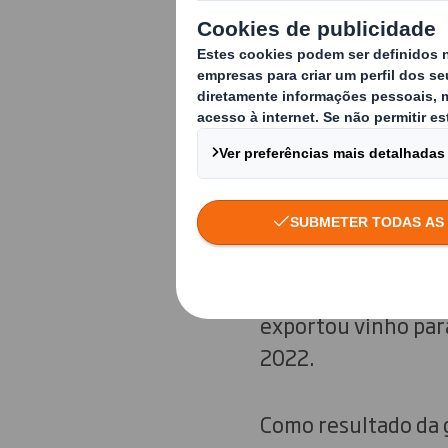
Tendo em conta o no
negócios das expor
euros (+12 %), apes
subida dos preços 
Por sua vez, a Fra
exportações de vin
comercializadas por
realizado pela OeM
exportou vinho par
2022.
Como resultado da 