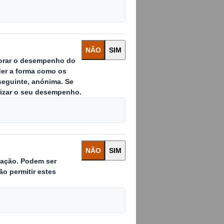
e, no qual as
êm acesso a
 as marcas
dores, ao
o meio
cimento constante
ia de compra, com