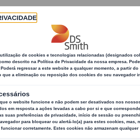
Sobre
Produtos e Serviços
Sustentabilidade
tícias
O papel das embalagens nas lojas de moda onl
s embalagens nas l
ne