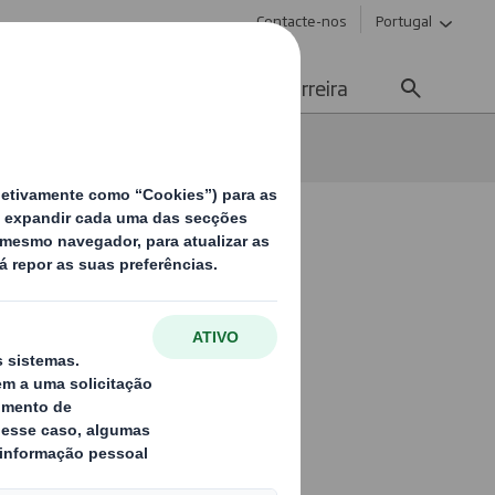
Contacte-nos
Portugal
Meios de Comunicação
Carreira
ine
ojas de