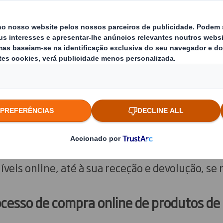
explorarem, escolherem e comprarem as suas r
 das suas próprias casas.
 2022, as vendas online de roupa e acessórios
róximos anos, prevê-se uma tendência ascende
 de 1,1 biliões de dólares de receitas em 2027 (
ros, são cada vez mais as marcas que se quest
to. Já não se trata apenas de vender um produ
cia, que deve ser positiva desde a procura do
veis online, até à sua receção e devolução, se 
ocesso de compra online de produtos d