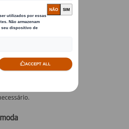
oupas e acessórios
 ascenderam a 700
nte contínua que
1).
ionam se estão a
to, mas também de
 produto e das
necessário.
e moda