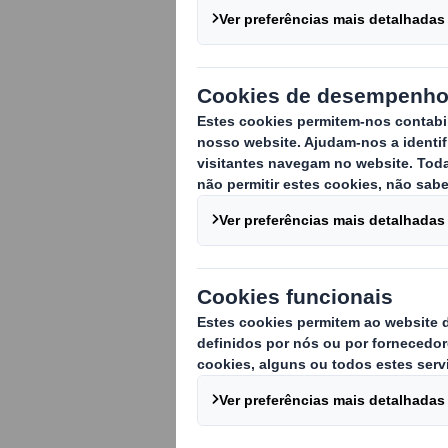
Analisamos o c
vendas não pa
cada vez mais 
procuram novas
mesmo tempo q
ambiente.
Na era digital, a m
das vendas na inte