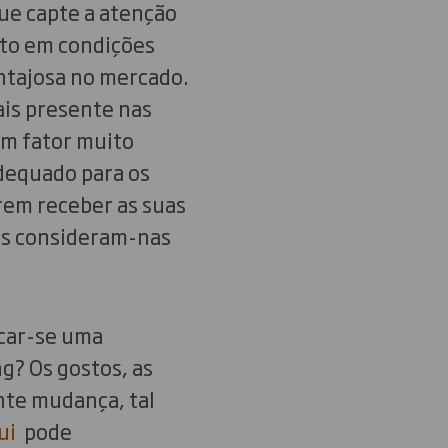
ue capte a atenção
to em condições
ntajosa no mercado.
ais presente nas
um fator muito
dequado para os
rem receber as suas
is consideram-nas
car-se uma
g? Os gostos, as
nte mudança, tal
ui
pode