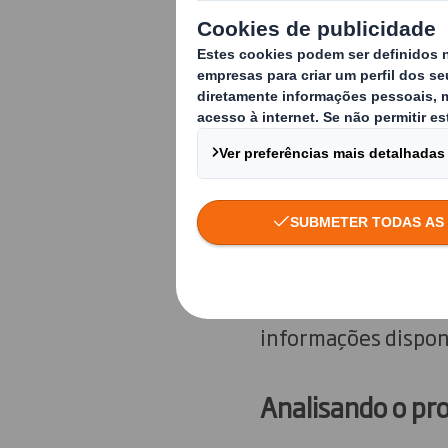
os consumidores a 
a partir do conforto
A nível mundial, em
mil milhões. Nos p
deverá atingir cerca
Perante estes núme
fazer o que é corre
vender uma experiên
informações disponí
Analisando o pr