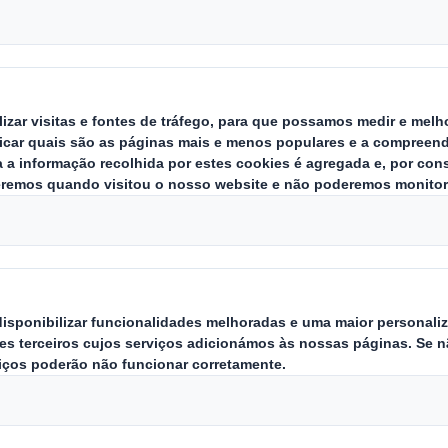
enário atual do setor da moda onlin
ram de crescer, os consumidores t
informação e são mais exigentes, e
 formas de surpreender os utiliza
ue cuidam dos seus produtos e d
oda online registou um grande impulso. O cres
rnet levou a uma mudança notável na experiênc