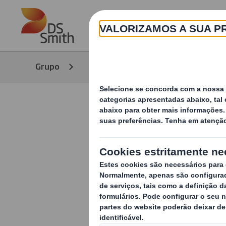
Skip to main content
Grupo
Meios de Comunicação
No
O papel da
moda onli