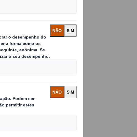
Prémios
buídos na
r comum a
t
e o nosso foco na
 vindo a fazer a
al em cartão, 100