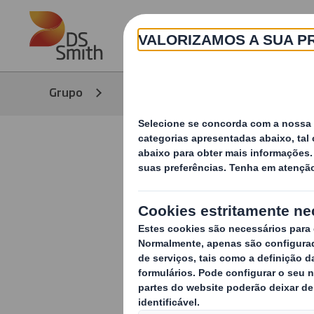
Skip to main content
Grupo
Meios de Comunicação
No
DS Smith T
Prémios L