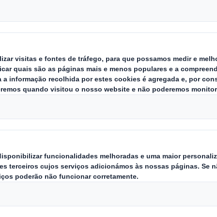
nicarton foi galardoada com dois 
bos os reconhecimentos foram atri
packaging e têm como denominado
de.
sa
estratégia de sustentabilidade Now and Nex
ra de soluções mais amigas do ambiente, temos
agens multimaterial para soluções monomateri