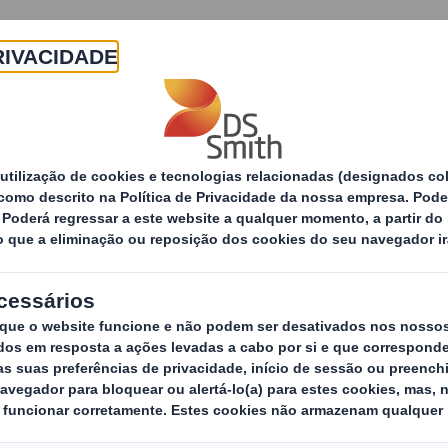
Sobre
Produtos e Serviços
Sustentabilidade
tícias
DS Smith Tecnicarton galardoada nos Prémios
ecnicarton galardo
iderpack