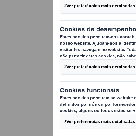
A DS Smith Tec
Liderpack. Am
categoria de 
sustentabilida
Em linha com a nos
inovação e na procu
transição de embal
% recicláveis.