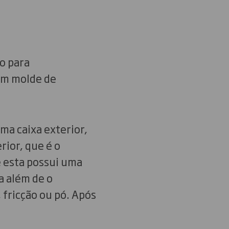
o para
om molde de
ma caixa exterior,
ior, que é o
 esta possui uma
a além de o
 fricção ou pó. Após