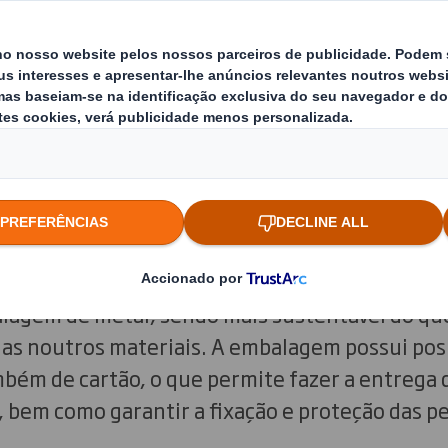
 DS Smith Tecnicarton desenvolvemos duas solu
talmente recicláveis e circulares, que recebe
s Prémios Liderpack.
chassis de veículos
prémios foi atribuído a uma embalagem de gra
a chassis de veículos. Por ser fabricada em car
leve que permite ao cliente otimizar os custo
lagem de metal, sendo mais sustentável do que
as noutros materiais. A embalagem possui pos
bém de cartão, o que permite fazer a entrega
 bem como garantir a fixação e proteção das p