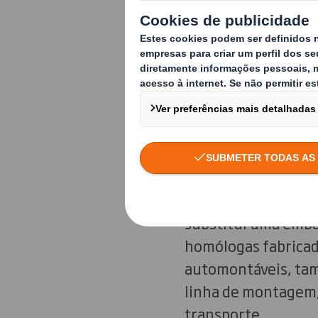
Neste contexto, na
100 % em cartão, to
reconhecimento do
Embalagem para 
O primeiro destes 
cartão canelado par
uma embalagem mais 
substitui uma emba
homólogas fabricad
automontáveis, tam
linha de montagem,
transporte.