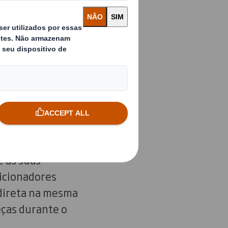
ções industriais
ram o
ndes dimensões em
tão de um só uso, é
s. Esta solução
 as suas
icionadores
 direta na mesma
eças durante o