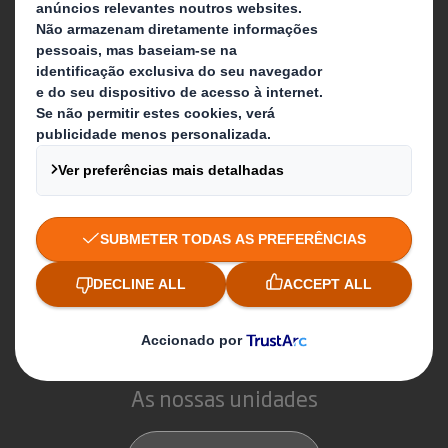
Candidaturas
O que fazemos
Soluções de packaging
Produtos de papel
Serviços de reciclagem
Contacte-nos
Folheto informativo
As nossas unidades