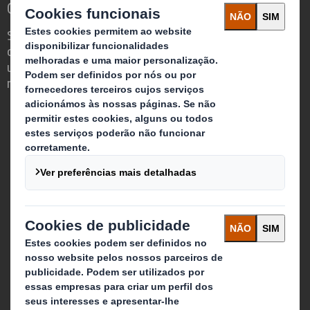
Constante Mudança
Somos diferentes porque vemos a
oportunidade do Packaging desempenhar
um poderoso papel no mundo que nos
rodeia.
Quem somos
Sobre DS Smith
Sobre International Paper
Combinação IP + DS Smith
Investidores
Sustentabilidade
Meios de comunicação