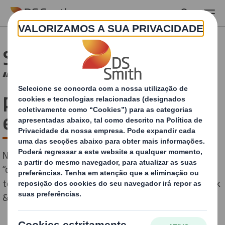
Skip to main content
Surgimento de novos
“compradores mistos”
pode mudar a atual
experiência de retalho
Novos dados da DS Smith revelam o surgimento de
“compradores mistos”, que combinam agora o seu
tempo entre lojas físicas, comércio online e serviço click
& collect.