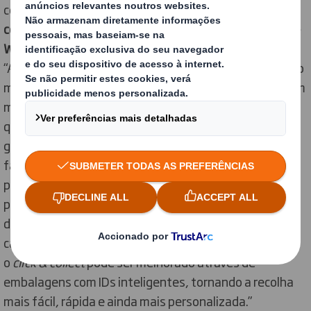
contexto, a DS Smith juntou-se ao
cientista
comportamental, professor Ivo Vlaev, da Universidade
Warwick Business School (Reino Unido)
, que considera:
“As expetativas das pessoas em relação às marcas não
mudaram. No entanto, à medida que mudamos para um
modelo de compra combinado, os retalhistas que
queiram manter a fidelidade à marca, precisam de
garantir que, independentemente do modo como se
faz compras, se obtenha a mesma experiência. Tanto
para compras através do sistema
click & collect
como
para compras online, o packaging pode ser uma forma
de melhorar a experiência. Por exemplo, o design das
caixas pode ajudar no pagamento
frictionless
na loja e
o
click & collect
pode ser melhorado através de
embalagens com IDs inteligentes, tornando a recolha
mais fácil, rápida e ainda mais personalizada.”