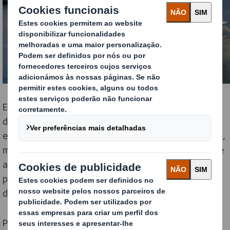
Embora os europeus estejam a mudar os seus hábitos
de compra, os especialistas alertam que as suas
experiências nem sempre têm corrido bem. Na verdade,
menos de um em cada três europeus (28%) afirma que
as compras online são o seu método de compra
preferido e 53% descreve o
click & collect
como o “pior
dos dois mundos”, o físico e o online.
Para ajudar as marcas a adaptarem-se a este novo