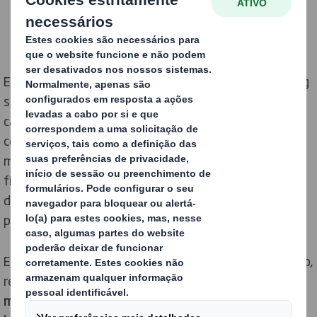
Especialistas da DS Smith, empresa líder em packaging
sustentável, afirmam que as restrições da Covid-19
causaram uma evolução no comportamento dos
consumidores, levando ao surgimento do “comprador
misto”. Estes estão a dividir o seu tempo entre lojas
físicas, comércio online e serviço
click & collect,
deixando os retalhistas e as marcas sob uma enorme
pressão para acompanhar esta mudança.
Estas conclusões são sustentadas por um novo estudo,
realizado pela DS Smith, que mostra que,
durante um
mês, os europeus compram, em média, cinco vezes em