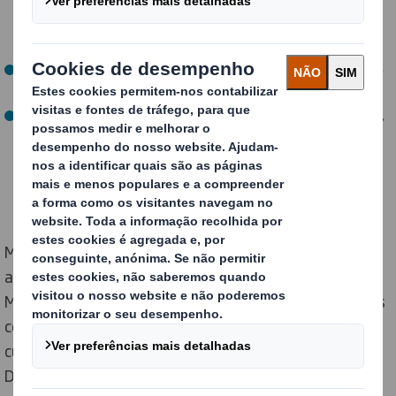
encomendas danificadas suficientes para encher 3.975
piscinas olímpicas, com um valor total equivalente a
26.850 Tesla Model 3s.
A experiência será frustrante para os compradores que
estão fartos do processo de devolução.
A DS Smith, fornecedor líder de packaging sustentável,
afirma que os custos financeiros, emocionais e
ambientais de entrega e devolução de artigos
danificados podem ser evitados utilizando o packaging
adequado.
Mais de dois em cada cinco (44%) europeus planeiam
aproveitar as vendas da Black Friday e da Cyber
Monday e, desses, 23% esperam receber até 3 artigos
com defeito ou danificados, o que representará um
custo total de, pelo menos, 1,36 mil milhões de euros.
De facto, 66% dos compradores já receberam artigos