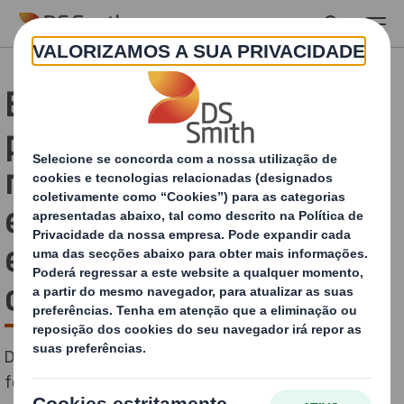
Skip to main content
Black Friday frustrante
para os europeus com
mais de mil milhões de
euros de produtos que se
esperam que cheguem
danificados
De acordo com um novo estudo da DS Smith,
fornecedor líder de packaging sustentável, prevê-se