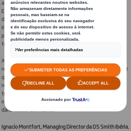
artigos danificados se acumulam nas casas por toda a
Europa. Entre aqueles que não devolvem artigos
danificados, 43% dizem que não vale a pena o
incómodo, 41% que devolver custaria tanto quanto
pagaram originalmente pelo artigo e 23% que
tentariam reparar o produto em casa.
As devoluções significam também uma perda de
receitas valiosas para as marcas e retalhistas, uma vez
que 57% dos compradores preferem receber um
reembolso, em contraste com os 33% que pedem uma
troca. 40% hesitam em comprar a uma marca
novamente, caso já tenham recebido produtos
danificados da mesma.
Ignacio Montfort, Managing Director da DS Smith Ibéria
,