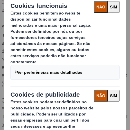
com defeito ou danificados na sequência de
encomendas online.
A experiência causa "Frustração da Black Friday", com
mais de dois em cada cinco compradores (43%) a
afirmarem que os produtos que chegam partidos ou
danificados são a consequência mais frustrante de
receber uma encomenda. A chegada de uma
encomenda danificada afeta os consumidores
emocionalmente, deixando os europeus desapontados
(45%), irritados (33%) e frustrados (25%).
Quando se trata de devolver artigos, em média, os
europeus revelam que os produtos com um valor
inferior a 26 euros não merecem o esforço para efetuar
a devolução – criando lixo adicional à medida que os