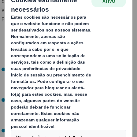
que mais de 1,3 mil milhões de euros de artigos
vendidos a compradores europeus online durante o
período da Black Friday de 2021 cheguem danificados.
Um novo estudo mostra que quase um quarto (23%)
dos europeus esperam receber até 3 artigos com
defeito ou danificados durante a Black Friday e a Cyber
Monday.
Mais de 77 milhões de artigos1,2 serão entregues
danificados durante este período, o que representará
um custo total de, pelo menos, 1,36 mil milhões de
euros1,2.
Isto significa que nesta Black Friday serão recebidas