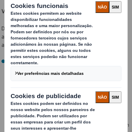
Vantagens da impressão digital para o packaging
Devido às suas características, a impressão digital
aplicada ao packaging gera novas oportunidades para
as marcas:
Flexibilidade e versatilidade
: a impressão digital é uma
tecnologia versátil, que nos permite oferecer soluções
de acordo com as necessidades de cada cliente:
impressão em todas as faces, ampla gama de cores,
acabamentos mate ou brilhante de alta qualidade,
diferentes formatos e tamanhos, etc. Além disso, não
requer quaisquer ferramentas adicionais para a
impressão, ou seja, não necessita de chapas ou clichês
com o desenho a imprimir, realizando-se a impressão em
alta definição diretamente sobre o papel ou cartão.