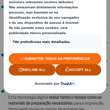
Esta técnica de impressão
permite uma elevada
personalização do packaging
. Possibilita uma alta
qualidade de impressão, garante a estabilidade de cores
e pode ser utilizada em qualquer superfície, bem como
numa vasta gama de espessuras de papel e cartão,
incluindo o honeycomb. Em suma, desenhos adaptados
às necessidades de cada empresa.
Reforça também a identidade da marca
. Ajuda a divulgar
a mensagem e a imagem da marca, ao possibilitar a
impressão em função de campanhas ou épocas, cross-
selling, ações promocionais, etc., melhorando a
experiência do cliente e acrescentando valor ao produto.
Esta tecnologia digital
reduz tanto o tempo como os
materiais de preparação necessários
para a impressão,
diminuindo assim os prazos de entrega das