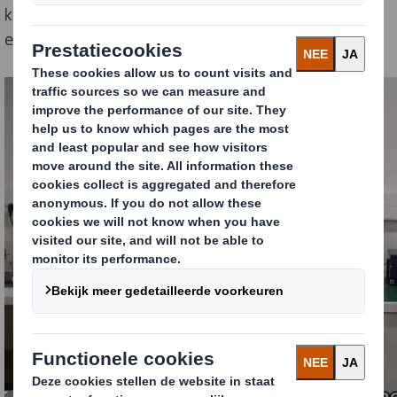
kwaliteitsmedewerkster Daphne wat het werken in
een technische omgeving zo interessant maakt.