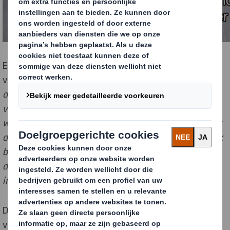
Eveline Bever, HR coördinator bij DS Smith in Gent
vertelt:
“Het is goed dat de overheid initiatief neemt
om kinderen al vanaf jonge leeftijd bewust te maken
van de mogelijkheden van een job in de techniek. We
werken hier graag aan mee zodat kinderen zich bij het
doorstromen vanaf de lagere of middelbare school ook
bewust zijn van de vele mogelijkheden van werken in
de techniek en industrie én dat deze jobs super
interessant zijn.”
De #STEMhelden-campagne zet de
verschillende STEM-profielen en -beroepen positief in