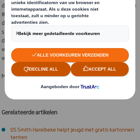
de kijker. Om STEM aantrekkelijk te maken, promoot de
#STEMhelden-campagne vrouwelijke rolmodellen in
diverse technische en technologische beroepen en
sectoren. Dat doen ze op maat van kinderen van de
derde graad van het lager onderwijs, met korte video’s
waarin we door de ogen van kindreporters de wondere
wereld van STEM ontdekken.
Meer weten?De video is
hier
te vinden
Gerelateerde artikelen
DS Smith Harelbeke helpt jeugd met gratis kartonnen
tenten