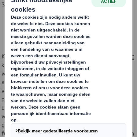
STEM-richtingen te promoten en te concretiseren.
Kinderen moeten al op jonge leeftijd een studierichting
kiezen. Omdat DS Smith merkt dat veel jongeren
weinig weet hebben van wat er achter fabrieksmuren
afspeelt, stelden we ons graag kandidaat om hier
verandering in te brengen. Samen met het STEM-
platform (STEM staat voor Science, Technology,
Engineering en Mathematics), de VRT en Technopolis
werkten we aan video’s waarin een kleine inkijk wordt
gegeven in de dagelijkse praktijk van twee technische
functies. In deze interviews vertellen designer Linde en