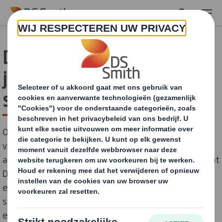
Skip to main content
DS Smith ondersteunt
jeugd bij technische
studie orientatie
Onze maatschappij heeft nood aan mannen en
vrouwen met een technische of wetenschappelijke
achtergrond. Door middel van twee video’s ondersteunt
DS Smith het Belgische STEM-initiatief om scholieren
en ouders bij de studie-oriëntatie naar of in het
secundair onderwijs . Daarnaast dienen de filmpjes als
extra hulpmiddel voor middelbare scholen om hun