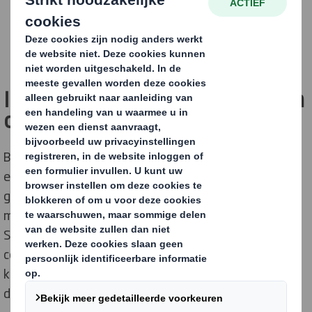
Investeringen in technologie en
capaciteit
Bedrijven in de FMCG moeten steeds sneller en
efficiënter werken. DS Smith surft, als Europa's
grootste leverancier van e-commerce verpakkingen,
mee op de internationale boom van deze branche. DS
Smith, dat levert aan zowat alle belangrijke e-
commerce spelers, ziet de vraag naar duurzame,
kartonnen verpakkingen toenemen en investeert
daarom fors om zijn capaciteit uit te breiden.