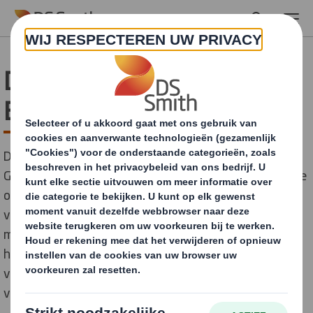
Skip to main content
DS Smith investeert in
België
DS Smith investeert in zijn Belgische vestigingen in
Gent en Buggenhout. Door innovatie en technologische
ontwikkelingen speelt het bedrijf in op de stijgende en
veranderende vraag in de e-commerce en FMCG-
markten. Investeringen zoals deze zullen DS Smith
helpen om de ambitieuze milieudoelstellingen te
verwezenlijken. De investeringen zorgen bovendien
voor een capaciteitsverhoging en extra jobs.