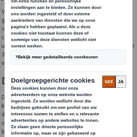
Van zodra de nieuwe machine in Gent in gebruik wordt
genomen in 2020, verwacht DS Smith een aanzienlijke
stijging van de productiecapaciteit. Deze
capaciteitsverhoging zorgt bovendien voor een
uitbreiding van het aantal productieploegen: van 2 naar
3. Het aanwerven van extra medewerkers wordt nu al
opgestart.
Duurzaamheid staat centraal
De investeringen van DS Smith in de nieuwe machines
komen tegemoet aan de toenemende vraag naar
duurzame en complexere verpakkingen op de e-
commerce en de FMCG-markten. Zo zet DS Smith
bijvoorbeeld in op 'slimmere' constructies die het