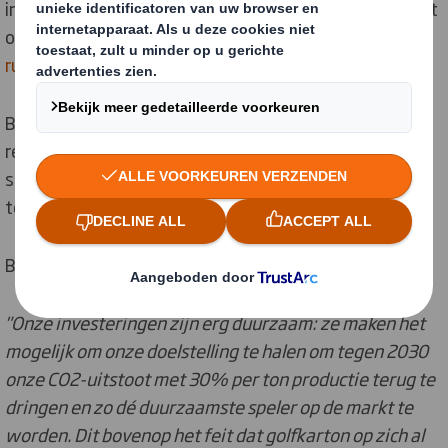
inpakken en
vullen van schappen versnellen
. Daarnaast
ontwikkelt het bedrijf ook oplossingen om de
lege
ruimte in e-commerce
verpakkingen te minimaliseren.
Bovendien zorgen de nieuwe machines voor een flinke
reductie van het afvalpercentage en passen ze in de
strategie van DS Smith om zijn CO₂-uitstoot gevoelig
te reduceren,
tot 30% per ton productie tegen 2030.
Bart Albrechts, General Manager DS Smith Belgium:
"Onze investeringen zijn erg duurzaam: ze maken het
mogelijk om onze doelstelling te halen om tegen 2030
onze CO2-uitstoot met 30% per ton productie terug te
dringen en zo dé duurzaamste speler op de markt te
worden. Dit bovenop het feit dat golfkarton op zich al