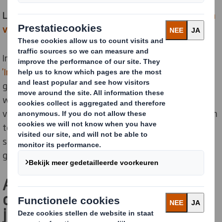
Lees ook:
DS Smith legt focus op paper & packaging en
verkoopt Plastics Divisie
In 2018 investeerden we al in de
uitbreiding van het
'Impact Centre' in Gent
met een speciaal e-commerce
gedeelte en in zijn vestigingen in Buggenhout en Gent
werden respectievelijk een hypermoderne
verwerkingslijn en vouwplakmachine geïnstalleerd. Om
te blijven groeien, zal DS Smith in 2020 een nieuwe,
state-of-the-art golfkartonmachine (corrugator) in
gebruik nemen in zijn
vestiging in Gent
.
Aanzienlijke
capaciteitsverhoging en extra
jobs