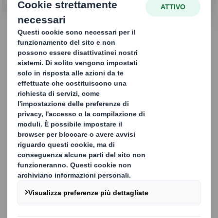
CONTATTACI
Bag-in-box
Il nostro packaging Bag-in-box comprende un morbido
contenitore di plastica circondato da una scatola in
cartone ondulato protettiva o promozionale. È ideale per
tutti coloro che producono, trasportano e vendono
liquidi, bevande o altri prodotti sfusi. Grazie al nostro
design intelligente e alle diverse soluzioni di pompaggio,
la borsa è facile da svuotare completamente, quindi non
c'è mai alcun liquido sprecato.
Inoltre, il nostro design bag-in-box è disponibile in