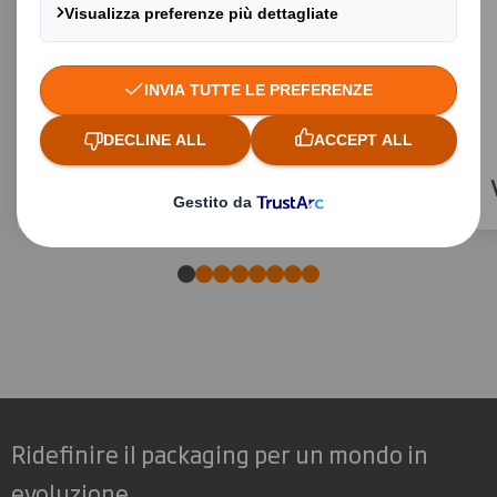
Wrap Around
Ridefinire il packaging per un mondo in
evoluzione