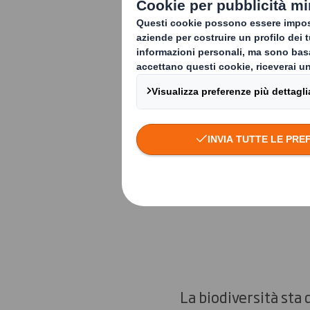
DS Smith P
alberi in 
Proteggiamo e
La biodiversità sta