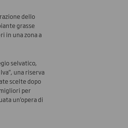
urazione dello
piante grasse
ri in una zona a
gio selvatico,
lva”, una riserva
tate scelte dopo
migliori per
uata un’opera di