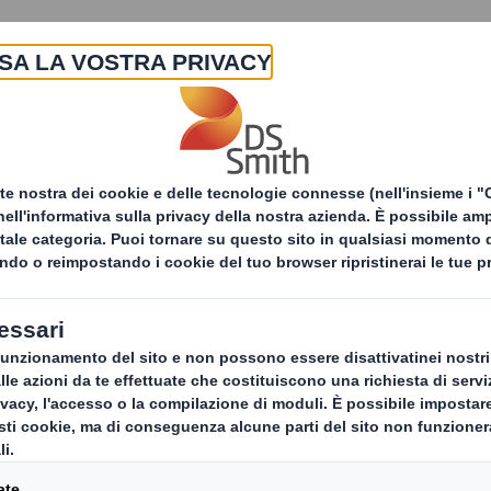
La nostra azienda
Prodotti & Servizi
Sost
DS Smith Packaging Italia pianta 230 alberi in Abruzz