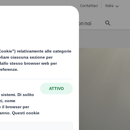
Contattaci
Italia
enibilità
Media
Lavora con noi
o