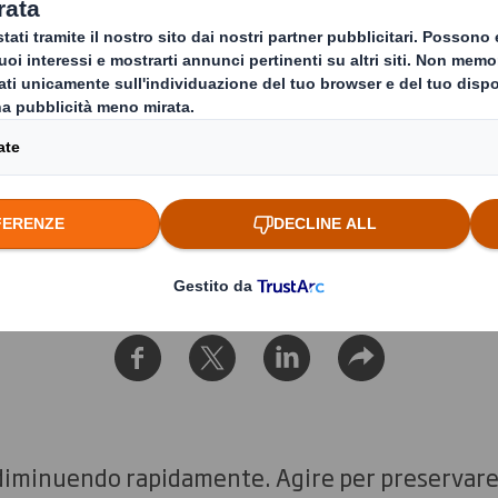
ackaging Italia pia
Abruzzo
 rigeneriamo la natura
 diminuendo rapidamente. Agire per preservare