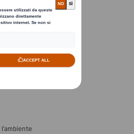
nta 230
 l’ambiente