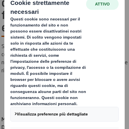
di resi previsti durante le
festività a causa di pacchi
e-commerce danneggiati
Secondo uno studio di DS Smith, gli imballaggi per l’e-
commerce sono chiamati a sopportare forze anche
nell’ordine dei 50G, causando danni notevoli per utenti e
rivenditori.
Milano, 22 dicembre 2022
- Gli esperimenti condotti da
DS Smith
, leader globale nel settore degli imballaggi