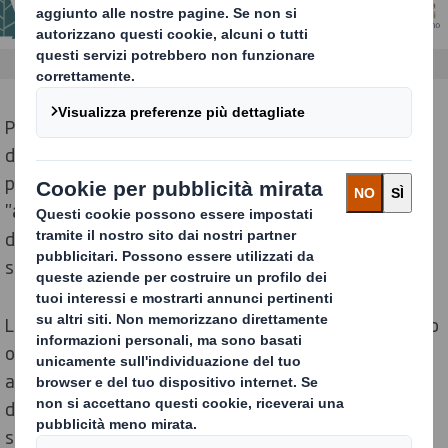
Per aiutare a comprendere le condizioni che i pacchi
devono sopportare per raggiungere i consumatori in
perfette condizioni, DS Smith sta sperimentando gli
"
accelerometri
", che tracciano la velocità di un pacco
durante il suo viaggio e forniscono dati che possono
spiegare i danni subiti.
La ricerca di DS Smith ha dimostrato che un tipico pacco
online è sottoposto ad accelerazioni che raggiungono
anche i
50G
, un valore pari a 50 volte quello della forza
di gravità. Si tratta di un livello quasi quattro volte
superiore a quello che causerebbe la perdita di