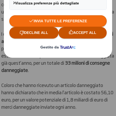
coscienza di un astronauta esperto (11G) e di
un’accelerazione 10 volte superiore a quella che si prova
sulle montagne russe (5G).
I dettagli dell'esperimento arrivano mentre
il 53% degli
acquirenti
online dichiara di aver ricevuto articoli
pesantemente danneggiati e
il 72%
ammette di
essersi lamentato per aver ricevuto merce danneggiata
già quest'anno, per un totale di
33 milioni di consegne
danneggiate
.
Coloro che hanno ricevuto un articolo danneggiato
hanno dichiarato che in media l'articolo è costato 56,10
euro, per un valore potenziale di 1,8 miliardi di euro di
merci danneggiate inviate ogni anno.