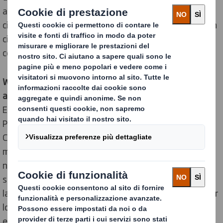
ambiziosi definiti per lo sviluppo di un’economia
circolare, includendo progetti di innovazione e di design
circolare, formazione e sviluppo dei team e
coinvolgimento da parte delle comunità.
Wouter van Tol, Head of Sustainability di DS Smith
afferma:
è stato un piacere lavorare con la Fondazione
Ellen MacArthur in questi anni – lo sviluppo dei nostri
Principi di Design Circolare, la progettazione di
Circulytics e il continuo processo di formazione dei
mercati sono tutti progetti cruciali che testimoniamo il
nostro impegno verso una cultura fondata
sull’economia circolare. Non vedo l’ora di veder crescere
la nostra partnership nei prossimi anni e collaborare per
lo sviluppo di soluzioni di Packaging per un mondo in
evoluzione.