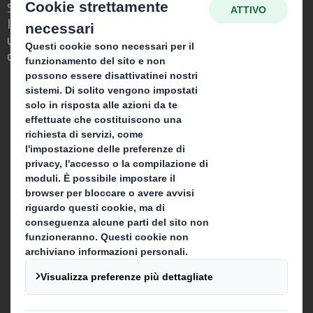
Siamo differenti perché vediamo
l'opportunità per il packaging di svolgere
un ruolo importante nel mondo che ci
circonda.
Chi siamo
La nostra storia
Sostenibilità
Media
Lavora con noi
Cosa facciamo