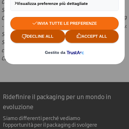
00250350469
Sede: Via del Fanuccio 126 - Frazione Marlia - 55012
Capannori (LU) - Uff.Reg Impr Lucca - Nr. 00250350469
- R.E.A. di Lucca 82694 - Cap.Soc. Euro 1.032.000,00 i.v.
Socio Unico
Società soggetta ad attività di direzione e
coordinamento da parte di International Paper
Company
Ridefinire il packaging per un mondo in
evoluzione
Siamo differenti perché vediamo
l'opportunità per il packaging di svolgere