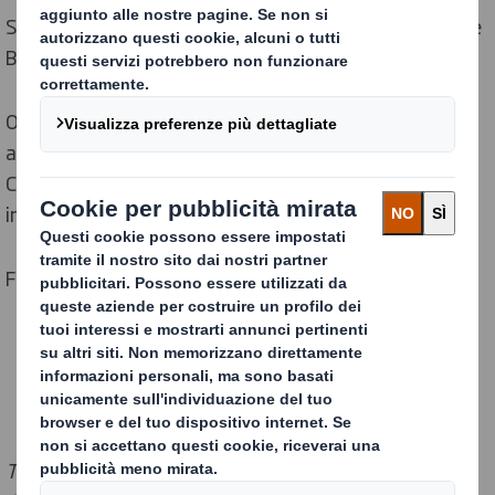
Since 1996 Toscana Ondulati SpA has been part of the
British multinational
DS Smith Plc
.
On 25th February 2021 Toscana Ondulati Spa has
adopted the "Modello Organizzazione Gestione e
Controllo" referred to D.Lgs.231/01, for further
information:
Mod_ToscanaOndulatispa.pdf
For more information
toscana.ondulati@dssmith.com
Toscana Ondulati - S.p.A. Cod.Fisc. e Part.Iva: