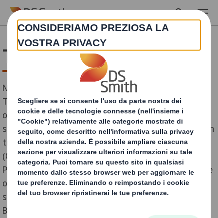
Skip to main content
Toscana Ondulati SpA
Negli stabilimenti di Marlia (Lucca) e Perignano (Pisa) la
TOSCANA ONDULATI SpA produce imballi in cartone
ondulato per tutti i principali settori merceologici, dalla
scatola in micro-onda per PIZZA da asporto all'imballo in
tripla onda di grandi dimensioni per uso industriale
(OCTABIN e BOX-PALLET). Il nuovo sito produttivo di
Perignano è leader nella produzione di imballi in cartone
ondulato "Food" ed ha ottenuto - prima azienda del
settore in Italia - la Certificazione secondo lo standard
BRC. A Perignano oltre agli imballi convenzionali in