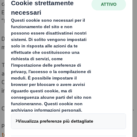
cartone ondulato, produciamo e vendiamo in tutta
Europa anche le scatole per pizza da asporto con brand
"KARTOTEX".
Dal 1996 Toscana Ondulati SPA fa parte della
multinazionale inglese
DS Smith Plc
.
Toscana Ondulati Spa, in data 25 febbraio 2021, ha
adottato il "Modello Organizzazione Gestione e
Controllo" di cui al D.Lgs.231/01, per maggiori
informazioni:
Mod_ToscanaOndulatispa.pdf
Collegamento Segnalazioni - DS Smith
Whistleblowing
.
Per maggiori informazioni
toscana.ondulati@dssmith.com