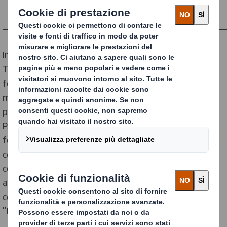
____________________________________________
In its Marlia (Lucca) and Perignano (Pisa) plants,
TOSCANA ONDULATI SpA produces corrugated boxes
for all main end-uses. The production ranges from
micro-flute Pizza Boxes to large size triple wall
packaging for industrial use (OCTABIN and BOX
PALLET). The new Perignano plant is a market leader
for "Food" corrugated packaging and has obtained
certification in line with the BRC standard - the first
company in the corrugated Italian sector to have
achieved this. In Perignano we produce conventional
corrugated packaging and pizza boxes - branded
"Kartotex" - which are then sold all over Europe.