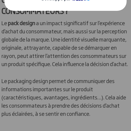
CONSOMMATEURS ?
Le
pack design
a un impact significatif sur l’expérience
d’achat du consommateur, mais aussi sur la perception
globale de la marque. Une identité visuelle marquante,
originale, attrayante, capable de se démarquer en
rayon, peut attirer l’attention des consommateurs sur
un produit spécifique. Cela influence la décision d’achat.
Le packaging design permet de communiquer des
informations importantes sur le produit
(caractéristiques, avantages, ingrédients…). Cela aide
les consommateurs à prendre des décisions d’achat
plus éclairées, à se sentir en confiance.