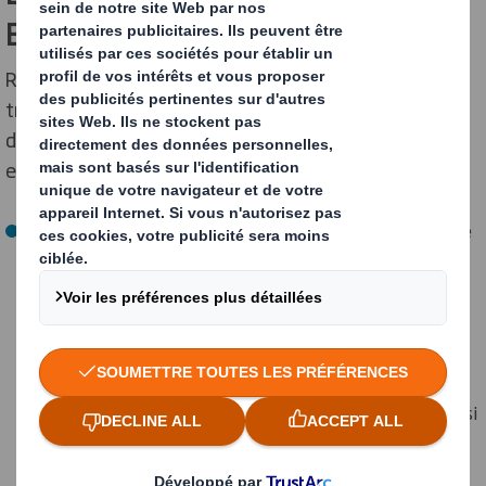
ENTREPRISE
Recycler permet de valoriser les déchets, de les
transformer en nouvelles ressources utilisables. Au-
delà d’une simple obligation légale, le recyclage en
entreprise apporte de nombreux bénéfices.
Réduire son bilan carbone :
en triant les déchets afin de
les recycler, l’entreprise a un impact positif sur
l’environnement. C’est un moyen concret d’agir, de
s’inscrire dans une démarche de développement
durable et d’économie circulaire. Le recyclage permet
d’éviter l’incinération ou l’enfouissement de déchets,
des pratiques polluantes. Grâce à ce processus, les
ressources naturelles sont économisées. Cela aide aussi
à réduire l’importation de matières premières depuis
l’étranger.