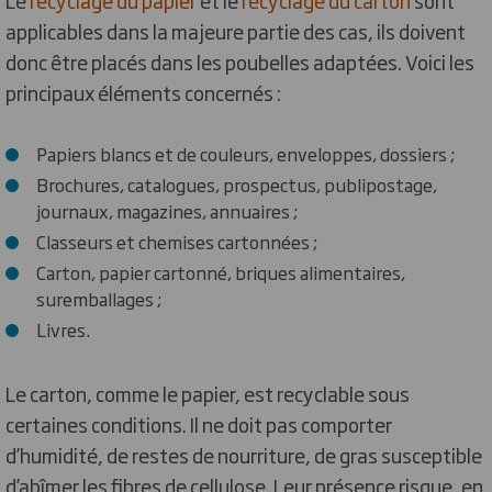
Le
recyclage du papier
et le
recyclage du carton
sont
applicables dans la majeure partie des cas, ils doivent
donc être placés dans les poubelles adaptées. Voici les
principaux éléments concernés :
Papiers blancs et de couleurs, enveloppes, dossiers ;
Brochures, catalogues, prospectus, publipostage,
journaux, magazines, annuaires ;
Classeurs et chemises cartonnées ;
Carton, papier cartonné, briques alimentaires,
suremballages ;
Livres.
Le carton, comme le papier, est recyclable sous
certaines conditions. Il ne doit pas comporter
d’humidité, de restes de nourriture, de gras susceptible
d’abîmer les fibres de cellulose. Leur présence risque, en