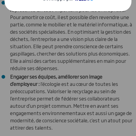
Réaliser des économies :
la gestion des déchets
représente un coût important pour les entreprises.
Pour amortir ce coût, il est possible d’en revendre une
partie, comme le mobilier et le matériel informatique, à
des sociétés spécialisées. En optimisant la gestion des
déchets, l’entreprise a une vision plus claire de la
situation. Elle peut prendre conscience de certains
gaspillages, chercher des solutions plus économiques.
Elle a ainsi des cartes supplémentaires en main pour
réduire ses dépenses.
Engager ses équipes, améliorer son image
d’employeur :
l’écologie est au cœur de toutes les
préoccupations. Valoriser le recyclage au sein de
l’entreprise permet de fédérer ses collaborateurs
autour d’un projet commun. Mettre en avant ses
engagements environnementaux est aussi un gage de
modernité, de conscience sociétale, c’est un atout pour
attirer des talents.