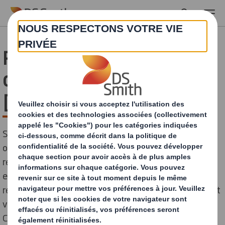
Skip to main content
Recyclage en entreprise :
comment procéder ?
[Guide complet]
Selon l’ADEME(1), en 2018, en France, les entreprises
ont produit 72 millions de tonnes de déchets. Cela
représente 21 % de l’ensemble des déchets. Des
efforts notables ont été fournis en matière de
recyclage. Déjà 90 % des déchets des entreprises sont
valorisés, notamment via le recyclage (60 à 70 %).
C’est un enjeu écologique, mais aussi économique. Il