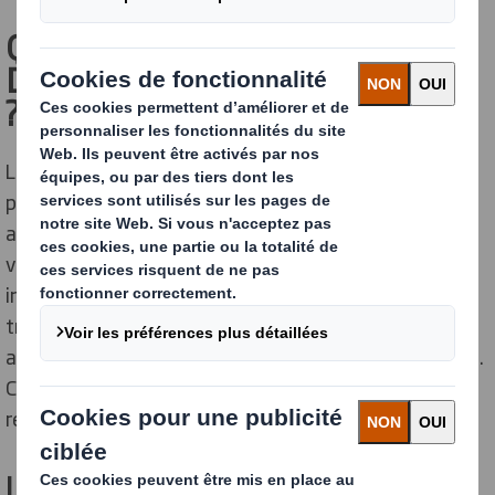
QU'EST-CE QUE LE RECYCLAGE
DES DÉCHETS EN ENTREPRISE
?
Les entreprises, peu importe leur secteur d’activité,
produisent de grandes quantités de déchets. Chaque
année, elles jettent des documents papier, de la
vaisselle à usage unique ou encore du matériel
informatique. Le
recyclage en entreprise
consiste à
trier ces déchets et à les faire collecter. Ils pourront
ainsi être traités afin d’obtenir des matières premières.
Cette démarche obligatoire est indispensable pour
réduire le gaspillage et le
bilan carbone de l’entreprise
.
LES BÉNÉFICES DU RECYCLAGE EN