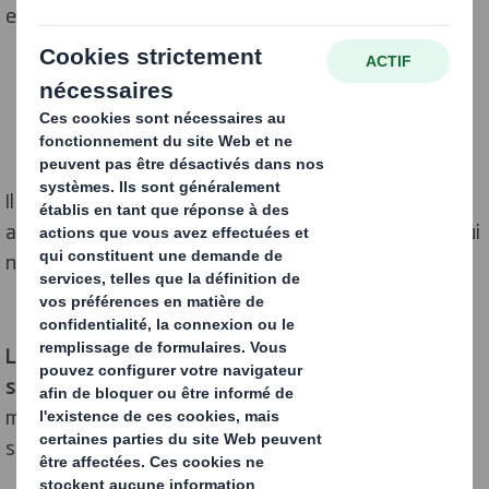
et un certain repli sur soi.
Il est déjà acquis que
la pandémie de Covid-19,
même
après son extinction, laissera derrière elle un monde qui
ne ressemblera plus tout à fait à celui d’avant.
Les causes de cette évolution sont profondes et
structurelles,
et le monde géopolitique s’est
métamorphosé en l’espace de quelques années
seulement.