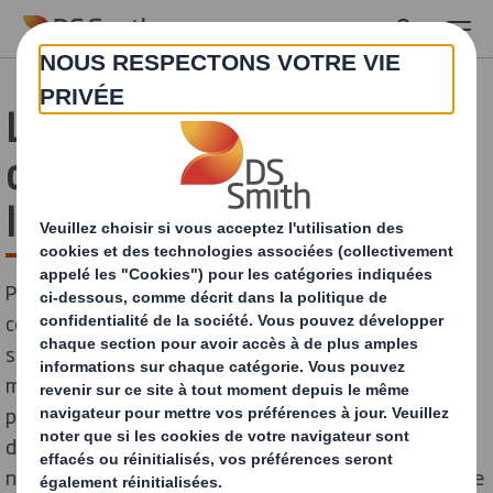
Skip to main content
Les enjeux géopolitiques
du multilatéralisme à
l’unilatéralisme.
Peut-on encore parler de gouvernance mondiale ou de
communauté internationale aujourd’hui ? Les
soubresauts économiques fréquents des grands
marchés mondiaux, la tension migratoire croissante et
plus récemment une crise sanitaire aux conséquences
dévastatrices semblent favoriser l’émergence d’un
nouveau discours populiste prônant le protectionnisme