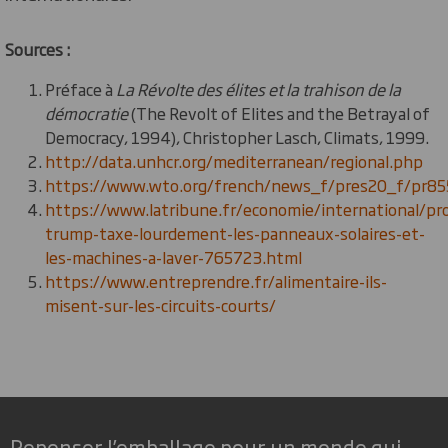
Sources :
Préface à
La Révolte des élites et la trahison de la
démocratie
(The Revolt of Elites and the Betrayal of
Democracy, 1994), Christopher Lasch, Climats, 1999.
http://data.unhcr.org/mediterranean/regional.php
https://www.wto.org/french/news_f/pres20_f/pr85
https://www.latribune.fr/economie/international/pr
trump-taxe-lourdement-les-panneaux-solaires-et-
les-machines-a-laver-765723.html
https://www.entreprendre.fr/alimentaire-ils-
misent-sur-les-circuits-courts/
Repenser l’emballage pour un monde qui