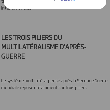
tirer les leçons du passé pour stabiliser les relations
internationales.
LES TROIS PILIERS DU
MULTILATÉRALISME D’APRÈS-
GUERRE
Le système multilatéral pensé après la Seconde Guerre
mondiale repose notamment sur trois piliers :