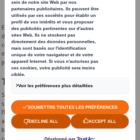
plus de
310 millions de tonnes de déchets plastiques
qui ont été générés
, dont un tiers a fini dans la nature.
En optant, à chaque fois que cela est possible, pour
des
alternatives
aux emballages plastiques, on
contribue ainsi à
préserver la Terre
, ce qui est quand
même une bonne idée, étant donné qu’on ne dispose
pas (encore) de planète de secours.
TOUS UNIS CONTRE LE PLASTIQUE
Si le plastique est accusé de nombreux maux,
son
remplacement total serait illusoire
, du moins à
l’heure actuelle. Dans bien des cas, des solutions
alternatives n’existent tout simplement pas encore ou
bien leur mise en place se révélerait trop complexe ou
coûteuse.