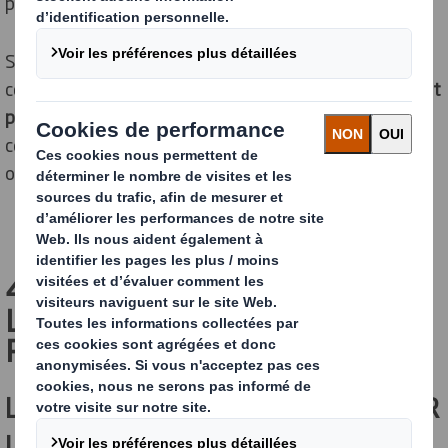
plastique.
Supprimer le plastique, d’accord sur la théorie, mais
comment faire ? Pas de panique :
des solutions existent
pour remplacer progressivement le plastique
lorsque
cela est possible. Et cela peut être une excellente
opportunité pour vous ! On vous explique tout.
4 BONNES RAISONS DE
LIMITER LES EMBALLAGES
PLASTIQUES
LIMITER LE PLASTIQUE POUR SAUVER
LA PLANÈTE (OU AU MOINS, NE PAS