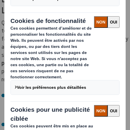
LA DÉTRUIRE)
Quoi qu’en dise la chanson, le plastique n’est pas
toujours si fantastique ! Le reproche principal qui est
fait au plastique est son
impact sur l’environnement
. Il y
a bien sûr des nuances à apporter : c’est avant tout
son
utilisation abusive
et le
manque de moyens mis en
place pour le traitement des déchets plastiques
qui
posent réellement problème. Voici quelques chiffres à
retenir :
Selon l’Institut français de recherche pour le
développement (IRD), la pollution provoquée par le
plastique entraîne chaque année la
mort de 1,5 million
d’animaux
.
Selon le rapport de l’association WWF, en 2016, ce sont