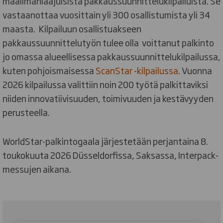
maailmanlaajuisista pakkaussuunnittelukilpailuista. Se
vastaanottaa vuosittain yli 300 osallistumista yli 34
maasta. Kilpailuun osallistuakseen
pakkaussuunnittelutyön tulee olla voittanut palkinto
jo omassa alueellisessa pakkaussuunnittelukilpailussa,
kuten pohjoismaisessa
ScanStar -kilpailussa
. Vuonna
2026 kilpailussa valittiin noin 200 työtä palkittaviksi
niiden innovatiivisuuden, toimivuuden ja kestävyyden
perusteella.
WorldStar-palkintogaala järjestetään perjantaina 8.
toukokuuta 2026 Düsseldorfissa, Saksassa, Interpack-
messujen aikana.