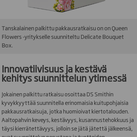
Tanskalainen palkittu pakkausratkaisu on on Queen
Flowers -yritykselle suunniteltu Delicate Bouquet
Box.
Innovatiivisuus ja kestävä
kehitys suunnittelun ytimessä
Jokainen palkittu ratkaisu osoittaa DS Smithin
kyvykkyyttää suunnitella erinomaisia kuitupohjaisia
pakkausratkaisuja, jotka huomioivat kiertotalouden.
Aaltopahvin keveys, kestävyys, kusannustehokkuus ja
täysi kierrätettävyys, jolloin se jätä jätettä jälkeensä,
ovat suunnittelun perustana ja tuotteiden