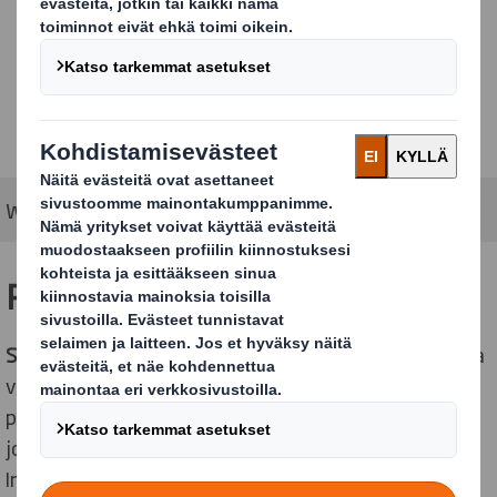
Worldstar winner 2026
Pohjoismaiset palkitut työt
Suomalainen
palkittu suunnittelutyö on aaltopahvista
valmistettu pakkaus ja aaltopahvinen jalusta Instan
TM
patentoimalle Insta Safe EOD
-droonijärjestelmälle,
jonka avulla miinanraivaus voidaan tehdä turvallisesti.
Insta Safe EOD™ on uraauurtava droonijärjestelmä,