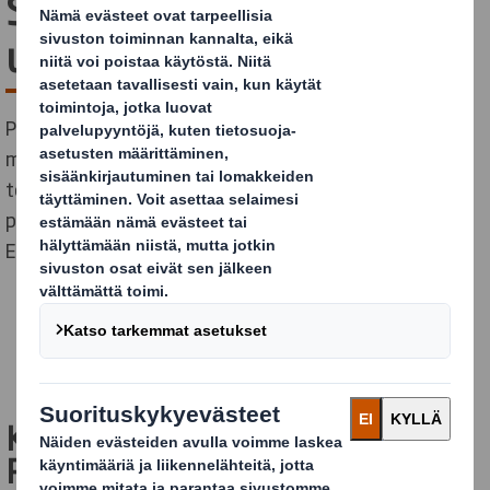
Smithille Suomeen –
useita EMEA-alueelle
Patentoitu suomalainen droneavusteinen
miinojenraivausratkaisu Insta Safe EOD™ palkittiin jo
toistamiseen kansainvälisessä
pakkaussuunnittelukilpailussa, jossa DS Smith sai
EMEA-alueelle kokonaisuudessaan 11 palkintoa.
Kolme
voitokasta työtä
Pohjoismaissa – sama jaettu