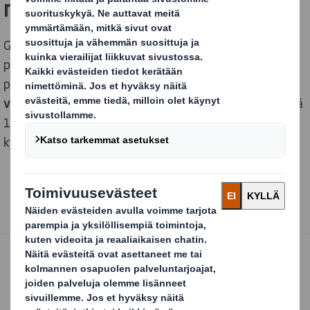
missio
Globalin pakkaussuunnittelukilpailun WorldStar -
palkinnot juhlistavat erinomaista kyvykyyttä
pakkaussuunnittelussa.
DS Smithin Pohjoismaihin
voittamat 3 palkintoa
, ja koko EMEA-alueella yhteensä
11 palkintoa, kertoavat suunnittelun luovuudesta ja
kyvykkyydestä mukautua asiakkaan tarpeisiin.