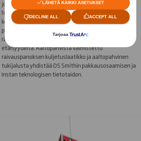
joka soveltuu tehokkaaseen ja turvalliseen
humanitaariseen miinanraivaustyöhön. Järjestelmä
koostuu droonista ja siihen kiinnitetystä laatikkoon
pakatusta raivauspanoksesta, jonka avulla voidaan
räjäyttää miinat ja muut räjähteet turvalliselta
etäisyydeltä. Aaltopahvista valmistettu
raivauspanoksen kuljetuslaatikko ja aaltopahvinen
tukijalusta yhdistää DS Smithin pakkausosaamisen ja
Instan teknologisen tietotaidon.