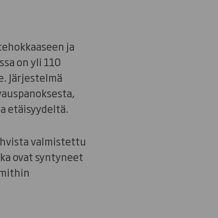
 tehokkaaseen ja
sa on yli 110
e. Järjestelmä
ivauspanoksesta,
ta etäisyydeltä.
ahvista valmistettu
tka ovat syntyneet
Smithin