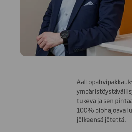
Aaltopahvipakkauks
ympäristöystävällis
tukeva ja sen pinta
100% biohajoava lu
jälkeensä jätettä.