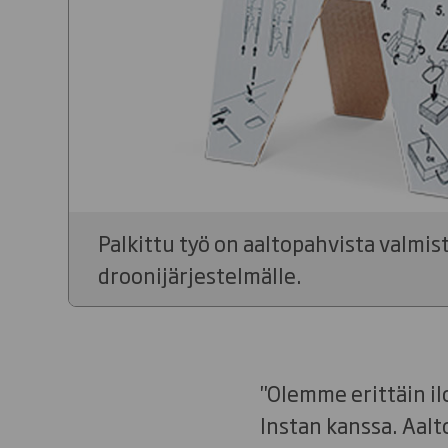
Palkittu työ on aaltopahvista valmi
droonijärjestelmälle.
"Olemme erittäin il
Instan kanssa. Aalt