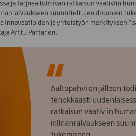
ssa ja tarjoaa toimivan ratkaisun vaativiin hum
iinanraivaukseen suunniteltujen droonien tu
a innovaatioiden ja yhteistyön merkityksen." 
ja Arttu Partanen.
Aaltopahvi on jälleen tod
tehokkaasti uudenlaisessa
ratkaisun vaativiin human
miinanraivaukseen suunn
tukemiseen.