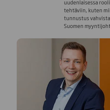
uudenlaisessa rooli
tehtäviin, kuten m
tunnustus vahvista
Suomen myyntijohta