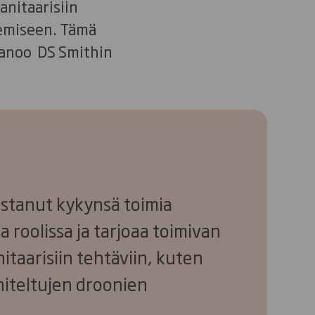
anitaarisiin
kemiseen. Tämä
sanoo DS Smithin
istanut kykynsä toimia
 roolissa ja tarjoaa toimivan
itaarisiin tehtäviin, kuten
iteltujen droonien