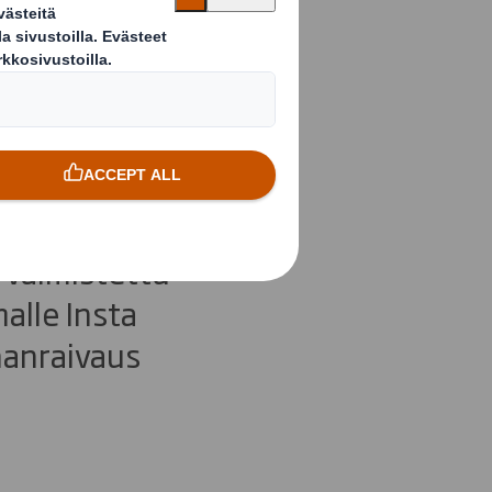
anStarilla
logiayhtiö
ukilpailussa
 valmistettu
alle Insta
nanraivaus