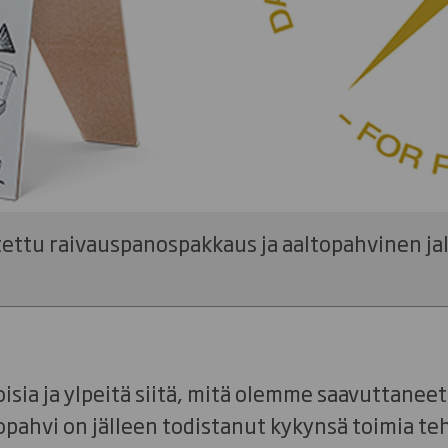
stettu raivauspanospakkaus ja aaltopahvinen ja
oisia ja ylpeitä siitä, mitä olemme saavuttanee
opahvi on jälleen todistanut kykynsä toimia te