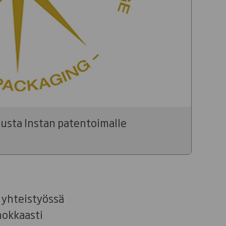
lusta Instan patentoimalle
t yhteistyössä
hokkaasti