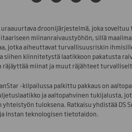
 uraauurtava droonijärjestelmä, joka soveltuu
taariseen miinanraivaustyöhön, sillä maailmas
, jotka aiheuttavat turvallisuusriskin ihmisill
a siihen kiinnitetystä laatikkoon pakatusta ra
 räjäyttää miinat ja muut räjähteet turvallisel
nStar -kilpailussa palkittu pakkaus on aaltop
jetuslaatikko ja aaltopahvinen tukijalusta, jo
n yhteistyön tuloksena. Ratkaisu yhdistää DS 
a Instan teknologisen tietotaidon.