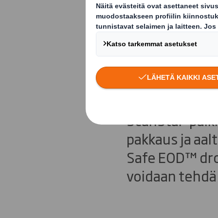
DS Smith ja
DS Smith on v
Instan kanssa 
ScanStar-palki
pakkaus ja aal
Safe EOD™ droo
voidaan tehdä t