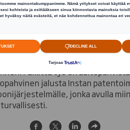
 Insta palkittiin Sc
oittanut yhdessä asiakkaansa tekno
pohjoismaisessa pakkaussuunnittel
nnon. Palkittu työ on aaltopahvista
topahvinen jalusta Instan patentoim
nijärjestelmälle, jonka avulla mii
urvallisesti.