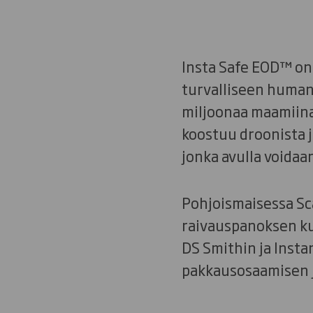
Insta Safe EOD™ on
turvalliseen humani
miljoonaa maamiinaa
koostuu droonista j
jonka avulla voidaan
Pohjoismaisessa Sca
raivauspanoksen kul
DS Smithin ja Insta
pakkausosaamisen j