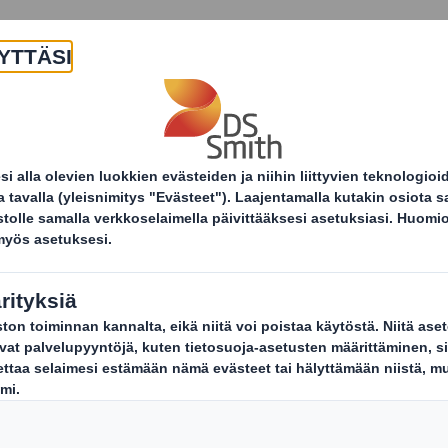
Yritys
Tuotteet ja palvelut
Kestä
Uutiset ja tiedotteet
DS Smith ja Insta palkittiin S