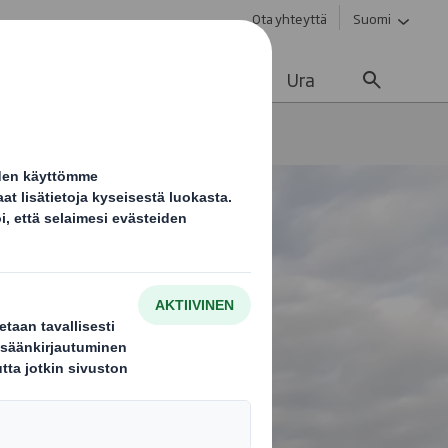
Ota yhteyttä
Suomi
vä kehitys
Ajankohtaista
Ura
canStarilla