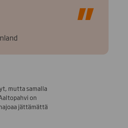
inland
yt, mutta samalla
 Aaltopahvi on
hajoaa jättämättä