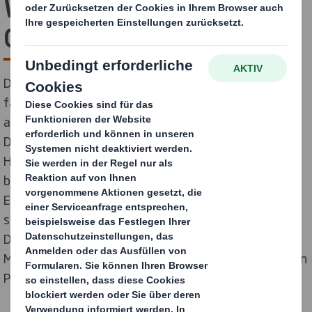
Wellpappe am Standort
Glinde bei Hamburg
DS Smith, führender Anbieter nachhaltiger,
faserbasierter Verpackungen und Displays, installiert
am Standort Glinde nahe Hamburg eine Digital-
Direktdruckmaschine mit angeschlossenem
Hochleistungs-Produktionsplotter. Die Technologie
bietet Kunden die Möglichkeit, Prototypen,
Einzelmuster und Kleinserien schnell und flexibel
stückzahlgenau produzieren zu lassen. Eine neue
Dimension an Flexibilität und eine reduzierte Time-to-
Market für die innovativen und vollständig recycelbaren
Produkte aus Wellpappe sind die Folge.