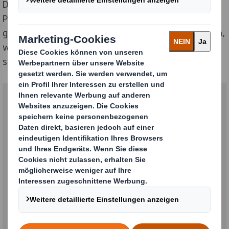
Druck erfolgt mit emissionsarmen, UV-härtenden
Pigmenttinten in CMYK, die speziell für Wellpappe
geeignet sind. Auch diverse Veredelungsmöglichkeiten,
wie die Simulation einer sogenannten Spotlackierung,
sind möglich.
„Der digitale Direktdruck bietet unseren
Kunden zahlreiche hochinteressante
Anwendungsmöglichkeiten – ob
warentragende Displays,
Bodenaufsteller, Deckenhänger,
aufwendige Schaufensterdekorationen,