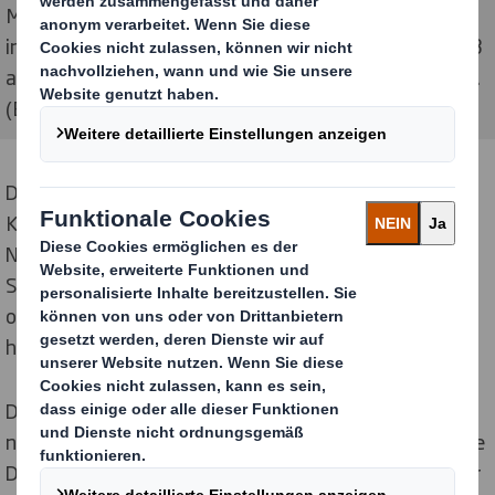
Maschine bietet Markenartiklern zahlreiche
interessante Einsatzmöglichkeiten und ein neues Maß
an Flexibilität, Individualisierung und Geschwindigkeit.
(Bildquelle: Alfred Ritter GmbH & Co. KG)
Die Anwendungsmöglichkeiten sind vielfältig – neben
Kleinserien und Einzelmustern können auch
Nachbestellungen oder Auflagen in geringen
Stückzahlen für Sonderpromotions, Messeauftritte
oder Testmärkte wirtschaftlich und drucktechnisch
hochwertig umgesetzt werden.
Die bei DS Smith in Glinde installierte Maschine druckt
nahezu in Offsetqualität und kann auch anspruchsvolle
Druckmotive und Designs hervorragend umsetzen. Der