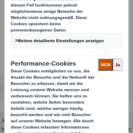
Aufmerksamkeitsstark und hochwertig digital
bedruckt – die am DS Smith Standort Glinde installierte