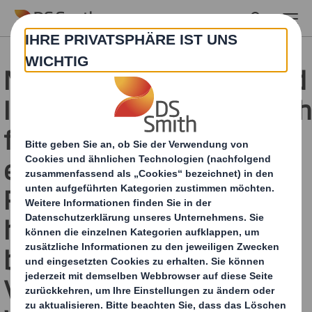
Skip to main content
Noch mehr Flexibilität und
Individualisierungsmöglic
für Kunden – DS Smith
erweitert
Produktportfolio für
hochwertig digital
bedruckte Displays und
Verpackungen aus