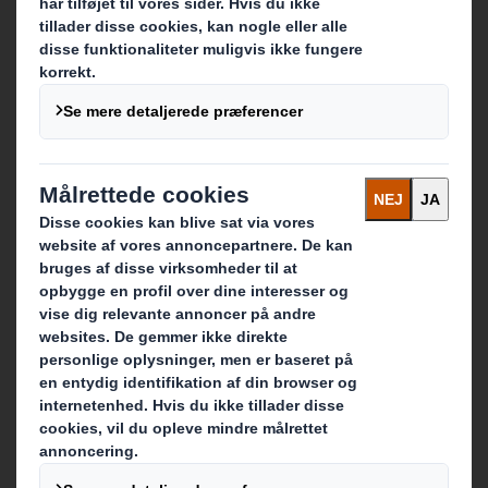
Hvem vi er
Om os
Bæredygtighed
Medier
Karriere
Hvad vi laver
E-handelsemballage
Detailhandel
Industriel emballage
Transport emballage
Display