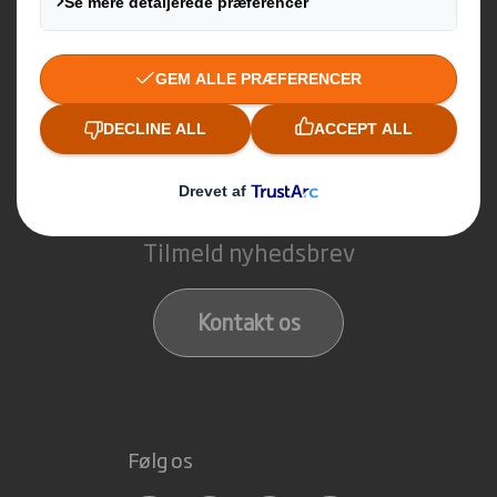
POS materialer
Køb online
Kontakt os
Her finder du os
Tilmeld nyhedsbrev
Kontakt os
Følg os