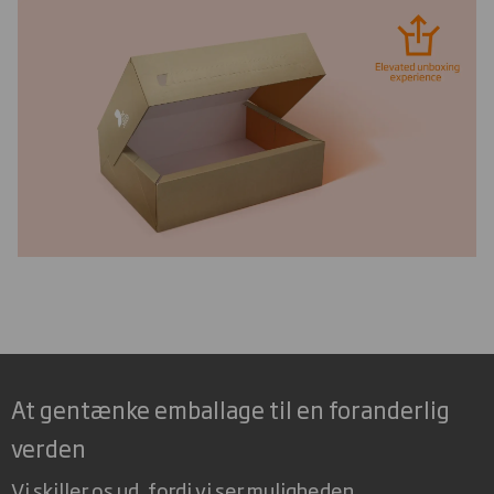
At gentænke emballage til en foranderlig
verden
Vi skiller os ud, fordi vi ser muligheden