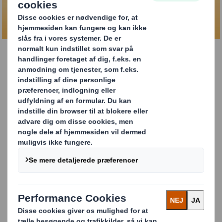
KONTAKT OS OG HØR MERE
DS Smith Safe Sender
Tyveri af onlineforsendelser er blevet et stort problem
for e-handelsvirksomheder. 1 ud af 10 personer fra alle
dele af verden fortæller, at de har mistet eller fået
stjålet mindst én pakke, og samtidig er der falske varer i
omløb.
Vores designere har med et enkelt design skabt et
banebrydende produkt, der imødekommer dette
voksende problem. Velkommen til DS Smith Safe
Sender.