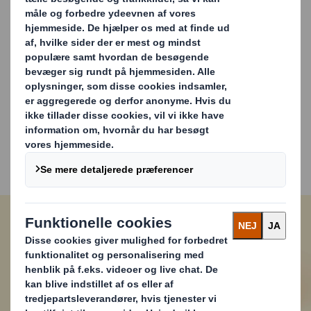
Med et ”6-punkts limet design” og et unikt låsesystem
er løsningen ikke kun hurtig at samle på pakkebordet,
men giver også en sikker forsendelse uden behov for
ekstra tape eller anden forsegling.
Løsningen er innovativ og bæredygtig. Den giver høj
emballagesikkerhed for kunderne og sikrer, at
produkterne bliver leveret ubeskadiget. Kassen kan
åbnes uden brug af hjælpemidler, hvilket giver en god
oplevelse for dine kunder og derfor skaber øget
loyalitet.
Carousel. Use previous and next buttons to move betwe