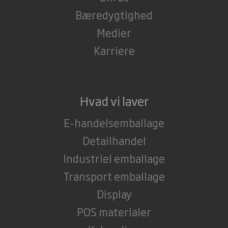
Bæredygtighed
Evaluer regelmæssigt effektiviteten af dit
POS materiale.
Medier
Spørg kunderne om deres feedback, og track
Karriere
dine salgsdata for at se, om materialet har
en effekt.
Hvad vi laver
E-handelsemballage
Detailhandel
Industriel emballage
Transport emballage
Display
POS materialer