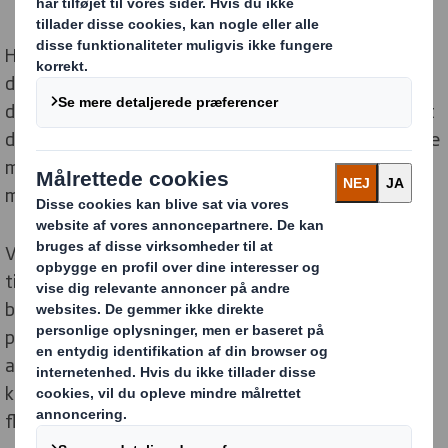
Hos DS Smith tilbyder vi professionel hjælp til at
designe, producere og implementere POS materialer,
der er skræddersyet til din virksomhed. Vi sørger for, at
dit POS-materiale er visuelt tiltalende, effektivt og ikke
mindst sælgende. Hos DS Smith er vi altid på forkant
med de nyeste tendenser inden for POS materialer.
Vores mange designere og eksperter arbejder hele
tiden på nye løsninger og metoder, der skaber øget
blikfang samt gør det billigere og mere bæredygtigt at
producere og levere POS Display. Dette opnås blandt
andet ved at forstå hele kundens supply chain, så der
kan udvikles unikke løsninger, som skaber besparelser i
flere af kundens mange led i deres forsyningskæde.