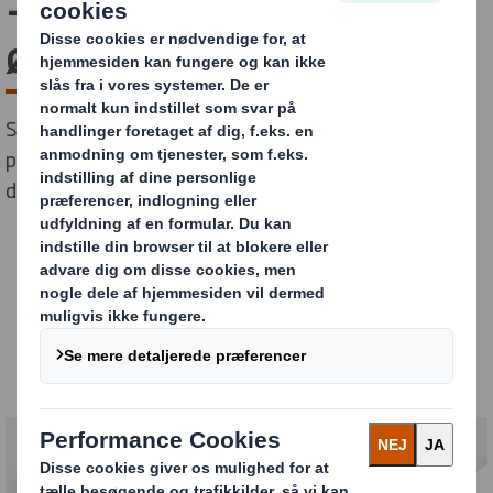
– Fang kundernes øjne og
øg salget
Styrk din butiks synlighed og øg salget med
professionelt POS-materiale, der er skræddersyet til
dine målgrupper og produkter.
POS
Se hvor mange forskellige POS løsninger vi
kan hjælpe dig med