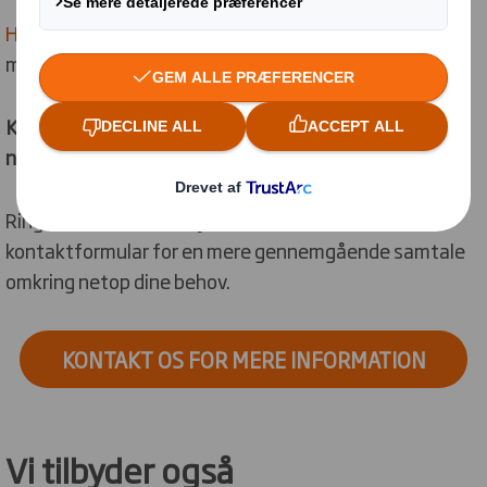
Her
kan du for eksempel se, hvordan vi hjalp Carlsberg
med at løse ét af deres store problemstillinger.
Kontakt os i dag og undersøg hvordan vi kan hjælpe
netop dig
Ring til os
her
, eller udfyld nedenstående
kontaktformular for en mere gennemgående samtale
omkring netop dine behov.
KONTAKT OS FOR MERE INFORMATION
Vi tilbyder også