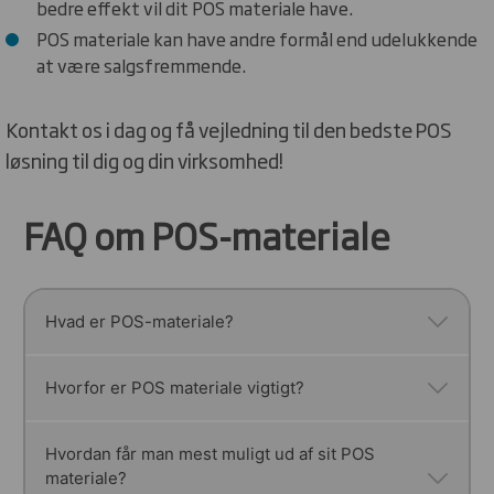
bedre effekt vil dit POS materiale have.
POS materiale kan have andre formål end udelukkende
at være salgsfremmende.
Kontakt os i dag og få vejledning til den bedste POS
løsning til dig og din virksomhed!
FAQ om POS-materiale
Hvad er POS-materiale?
POS står for Point of Sale, og POS-materialer
Hvorfor er POS materiale vigtigt?
dækker over alle de visuelle teknikker, der bruges
i din butik til at fange kundernes
I et travlt butiksmiljø er det afgørende at skille
Hvordan får man mest muligt ud af sit POS
opmærksomhed og øge salget. Det kan være alt
materiale?
sig ud fra mængden og fange kundernes øjne.