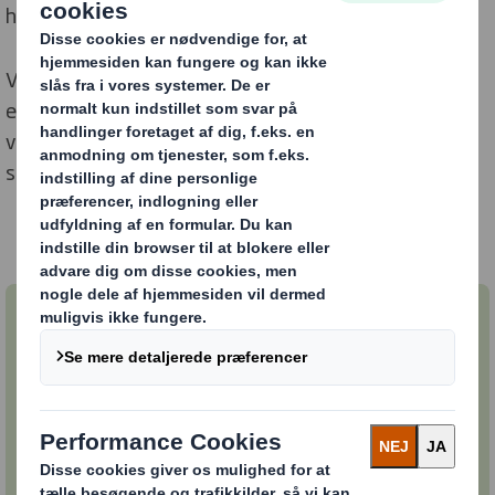
har en ledig stilling, som passer til dig.
Vil du vide mere om at arbejde hos os, en ledig stilling
eller vores rekrutteringsproces? Kontakt en kollega fra
vores HR-team, der sidder klar til at besvare dine
spørgsmål på
DK-HR.lon@dssmith.com
Ledige stillinger
Her finder du alle vores ledige stillinger. Hvis der
ikke er nogle stillinger, som passer til dig og din
karriere, kan du vælge at få en notifikation, når
der kommer en stilling, som matcher dig.