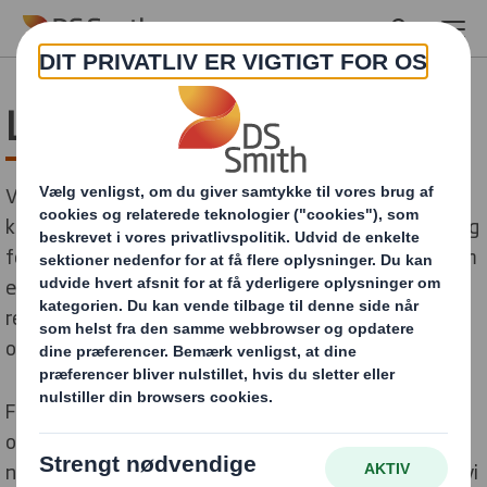
Skip to main content
Ledige stillinger
Vi er en global virksomhed som tilbyder et hav af
karrieremuligheder både nationalt og internationalt, og
for både dem, som har arbejdet i mange år, og dem som
er i gang med de første skridt i karrieren. Hvis du vil
realisere dit potentiale med os, klik på linket nedenfor,
og se, hvilke ledige stillinger vi har netop nu.
Fandt du ikke en ledig stilling som matcher dig? Du kan
oprette et login til en konto, hvor du kan tilmelde dig
notifikationer og være den første til at få besked, når vi