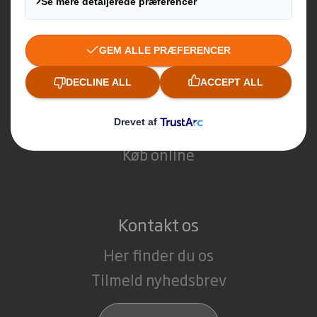
E-handelsemballage
Detailhandel
Industriel emballage
Transport emballage
Display
POS materialer
Køb online
Kontakt os
Her finder du os
Tilmeld nyhedsbrev