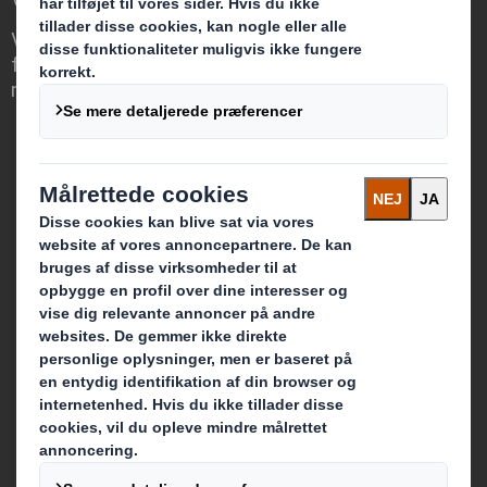
Vi skiller os ud, fordi vi ser muligheden
for, at emballage kan spille en afgørende
rolle i verdenen omkring os.
Hvem vi er
Om os
Bæredygtighed
Medier
Karriere
Hvad vi laver