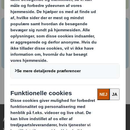
Læs om vores fordele her
Du kan her læse om de fordele, vi tilbyder hos DS
Smith.
At gentænke emballage til en foranderlig
verden