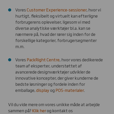
Vores
Customer Experience-sessioner
, hvor vi
hurtigt, fleksibelt og virtuelt kan efterligne
forbrugerens oplevelser, ligesom vi med
diverse analytiske værktøjer bl.a. kan se
nærmere på, hvad der rører sig inden for de
forskellige kategorier, forbrugersegmenter
m.m.
Vores
PackRight Centre
, hvor vores dedikerede
team af eksperter, understøttet af
avancerede designværktøjer udvikler de
innovative koncepter, der giver kunderne de
bedste løsninger og fordele inden for
emballage,
display
og
POS-materialer
.
Vil du vide mere om vores unikke måde at arbejde
sammen på?
Klik her
og kontakt os