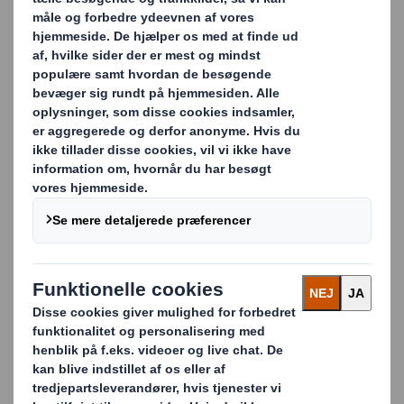
kunder, tiltrække nye, forbedre
distributionen, forhindre produktskader
eller reducere omkostninger i
forsyningskæden. Når vi samarbejder
innovativt med vores kunder, er det både
med til at øge deres omsætning, reducere
omkostningerne og hjælpe dem med at
håndtere forskellige forretningsrisici – alt
sammen med bæredygtighed i fokus.
KONTAKT OS FOR MERE
INFORMATION