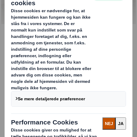
Oplev vores unikke centre og
tjenester
Sådan arbejder vi
innovativt med dig
Når det kommer til effektive løsninger inden
for emballage, display eller POS, taler vi
sjældent om one size fits all, da alle vores
kunder har forskellige krav og behov. Derfor
tager vi normalt udgangspunkt i innovative
løsninger, der giver de rigtige resultater i alle
led i forsyningskæden for netop dine
produkter, uanset om du vil fastholde dine