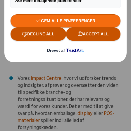
Det er noget vi er eksperter i hos DS Smith. Hver
eneste dag hjælper vi vores kunder med at opnå de
resultater, de ønsker for netop deres brands og
produkter. For at gøre denne tilgang så vellykket som
muligt har vi introduceret en række innovative
værktøjer og faciliteter:
Vores
Impact Centre
, hvor vi udforsker trends
og indsigter, afprøver og oversætter den viden
til specifikke branche- og
forretningssituationer, der har relevans og
værdi for vores kunder. Det er med til at give
svar på, hvordan emballage,
display
eller
POS-
materialer
spiller ind i alle led af
forsyningskæden.