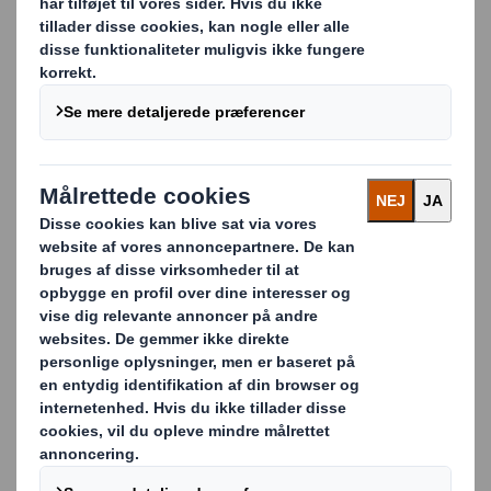
Supply Cycle Thinking
Hos DS Smith tænker vi på hele cyklussen, så det
overordnede billede står klart. Det starter med en
idé, som derefter fører til integrerede og mere
effektive måder at arbejde på, så det sikrer
kontinuerlige resultater hver gang dit produkt skal
pakkes eller sælges - det kalder vi Supply Cycle
Thinking.