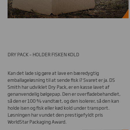
DRY PACK – HOLDER FISKEN KOLD
Kan det lade sig gøre at lave en bæredygtig
emballageløsning til at sende fisk i? Svaret er ja. DS
Smith har udviklet Dry Pack, er en kasse lavet af
genanvendelig bølgepap. Den er overfladebehandlet,
så den er 100 % vandtæt, og den isolerer, så den kan
holde isen og fisk eller kød kold under transport.
Løsningen har vundet den prestigefyldt pris
WorldStar Packaging Award.