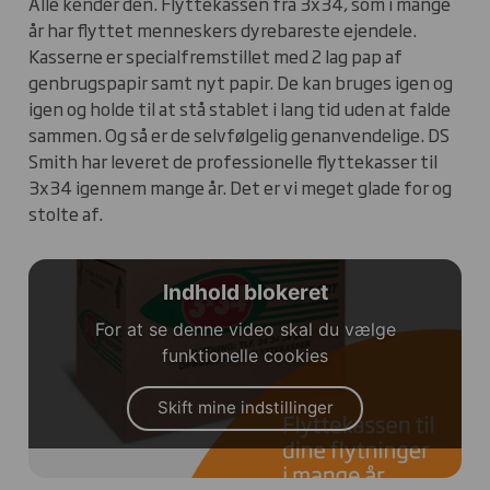
Alle kender den. Flyttekassen fra 3x34, som i mange
år har flyttet menneskers dyrebareste ejendele.
Kasserne er specialfremstillet med 2 lag pap af
genbrugspapir samt nyt papir. De kan bruges igen og
igen og holde til at stå stablet i lang tid uden at falde
sammen. Og så er de selvfølgelig genanvendelige. DS
Smith har leveret de professionelle flyttekasser til
3x34 igennem mange år. Det er vi meget glade for og
stolte af.
Indhold blokeret
For at se denne video skal du vælge
funktionelle cookies
Skift mine indstillinger