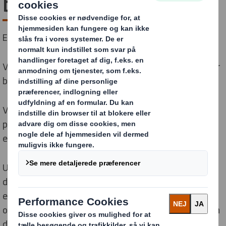
bæredygtig
Emballage, der gør din forretning mere bæredygtig
Vi designer emballage i den kvalitet og ydeevne, du har
brug for, men uden at spilde unødvendige ressourcer.
Vi går ikke på kompromis mellem at beskytte dine
produkter og at gøre hele din distributionskæde mere
effektiv. Vi har begge områder med i vores løsninger!
Ud fra vores kendskab til din virksomhed og din
distributionskæde designer vi den rigtige
emballageløsning, som passer til dine behov. Vi sikrer
optimal beskyttelse af dine produkter, og vi bruger kun
den mængde materialer, der er nødvendige for at opnå