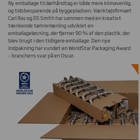
Ny emballage til dørhåndtag er både mere klimavenlig,
og tidsbesparende på byggepladsen. Værktøjsfirmaet
Carl Ras og DS Smith har sammen med en kreativt
tænkende tømrerlærling udviklet en
emballageløsning, der fjerner 90 % af den plastik, der
blev brugt i den tidligere emballage. Den nye
indpakning har vundet en WorldStar Packaging Award
– branchens svar på en Oscar.