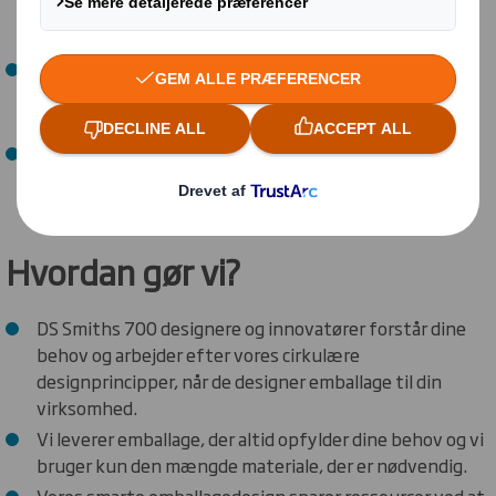
materiale og dannet mindre affald til yderligere
genanvendelse.
Ved at designe mere bæredygtig emballage opnår du
lavere C02-aftryk på tværs af din distributionskæde,
og dermed optimerer du din miljøpræstation.
De effektive emballagedesigns skaber besparelser
gennem hele distributionskæden, kvalitetssikrer dit
brand og giver en bedre kundeoplevelse.
Hvordan gør vi?
DS Smiths 700 designere og innovatører forstår dine
behov og arbejder efter vores cirkulære
designprincipper, når de designer emballage til din
virksomhed.
Vi leverer emballage, der altid opfylder dine behov og vi
bruger kun den mængde materiale, der er nødvendig.
Vores smarte emballagedesign sparer ressourcer ved at