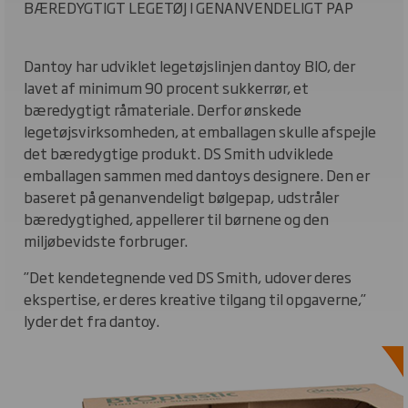
BÆREDYGTIGT LEGETØJ I GENANVENDELIGT PAP
Dantoy har udviklet legetøjslinjen dantoy BIO, der
lavet af minimum 90 procent sukkerrør, et
bæredygtigt råmateriale. Derfor ønskede
legetøjsvirksomheden, at emballagen skulle afspejle
det bæredygtige produkt. DS Smith udviklede
emballagen sammen med dantoys designere. Den er
baseret på genanvendeligt bølgepap, udstråler
bæredygtighed, appellerer til børnene og den
miljøbevidste forbruger.
”Det kendetegnende ved DS Smith, udover deres
ekspertise, er deres kreative tilgang til opgaverne,”
lyder det fra dantoy.