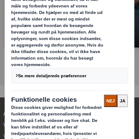
Display & POS
At gentænke emballage til en foranderlig
verden
Vi skiller os ud, fordi vi ser muligheden