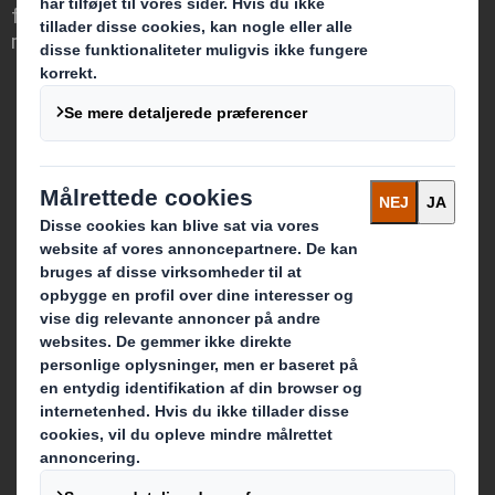
for, at emballage kan spille en afgørende
rolle i verdenen omkring os.
Hvem vi er
Om os
Bæredygtighed
Medier
Karriere
Hvad vi laver
E-handelsemballage
Detailhandel