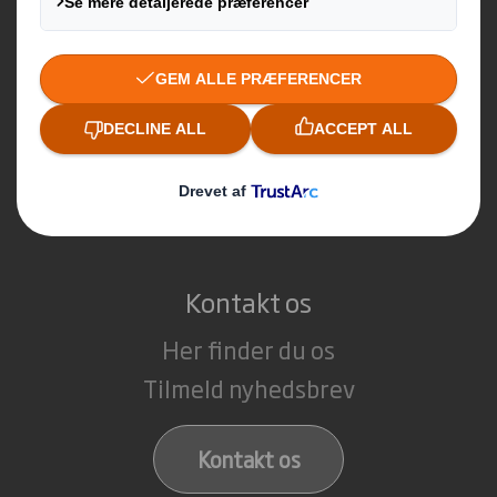
Industriel emballage
Transport emballage
Display
POS materialer
Køb online
Kontakt os
Her finder du os
Tilmeld nyhedsbrev
Kontakt os