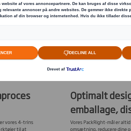
 ærmerne op
on fra
i samarbejder
ger inden for
idig bidrager
nproces
Optimalt desig
emballage, di
er vores 4-trins
Vores PackRight-mål er altid 
ktøjer til at
omsætning, reducere dine omk