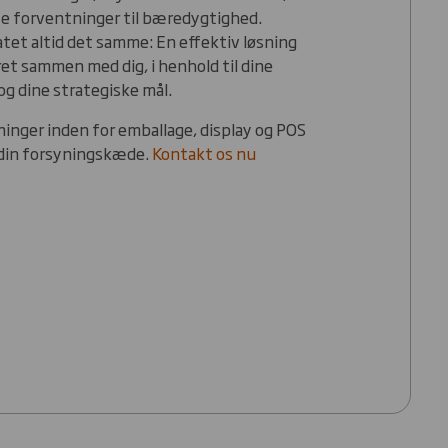
nye forventninger til bæredygtighed.
atet altid det samme: En effektiv løsning
et sammen med dig, i henhold til dine
g dine strategiske mål.
sninger inden for emballage, display og POS
 din forsyningskæde.
Kontakt os nu