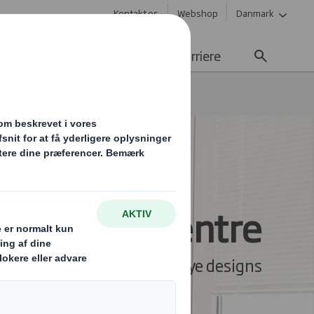
Kontakt os
Webshop
Danmark
edygtighed
Nyheder
Karriere
entre
ackRight Centre
Skab banebrydende nye designs