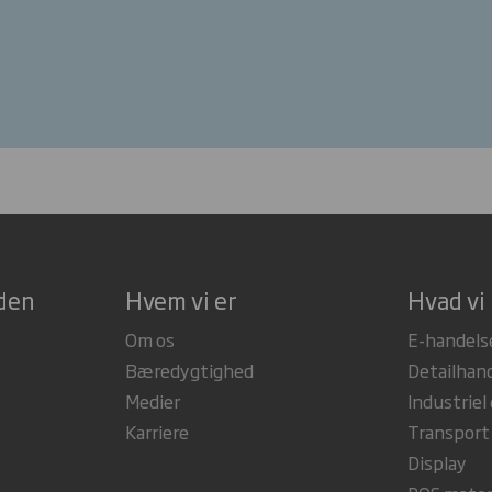
rden
Hvem vi er
Hvad vi 
Om os
E-handels
Bæredygtighed
Detailhan
Medier
Industriel
Karriere
Transport
Display