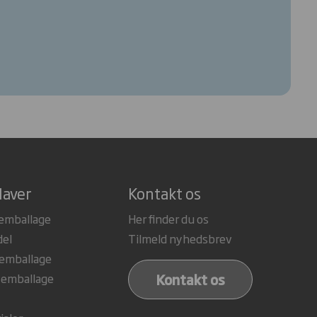
laver
Kontakt os
emballage
Her finder du os
del
Tilmeld nyhedsbrev
 emballage
Kontakt os
 emballage