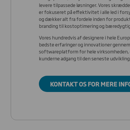
levere tilpassede løsninger. Vores skrædd
er fokuseret på effektivitet i alle led i fo
og dækker alt fra fordele inden for produk
branding til kostoptimering og bæredygti
Vores hundredvis af designere i hele Europ
bedste erfaringer og innovationer gennem
softwareplatform for hele virksomheden, 
kunderne adgang til den seneste udvikling
KONTAKT OS FOR MERE IN