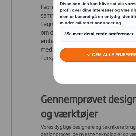
I vores PackRight Centre smøger vi
sammen med dig og bringer inspirati
tegnebrættet ud i virkeligheden. V
om det helt rigtige design til løsnin
emballage, display og POS, der samt
med effektivitet til de andre led i
forsyningskæden.
Gennemprøvet desig
og værktøjer
Vores dygtige designere og teknikere brug
designproces, de nyeste teknologier og vær