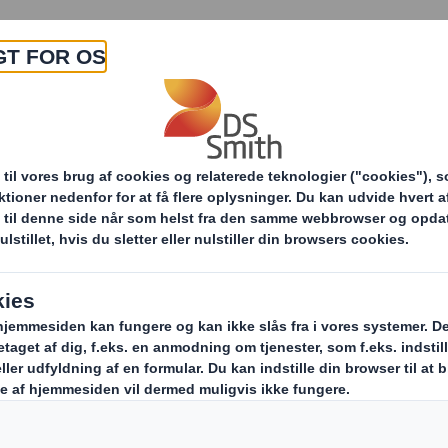
Om os
Produkter & Services
Bær
n vi samarbejder innovativt med dig
PackRight C
P