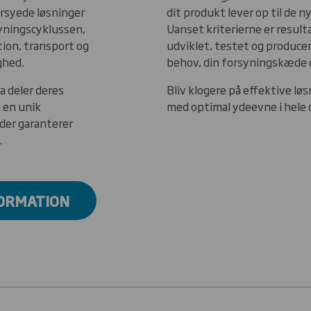
ersyede løsninger
dit produkt lever op til de 
rsyningscyklussen,
Uanset kriterierne er result
tion, transport og
udviklet, testet og producer
ghed.
behov, din forsyningskæde o
a deler deres
Bliv klogere på effektive lø
 en unik
med optimal ydeevne i hele
der garanterer
.
FORMATION