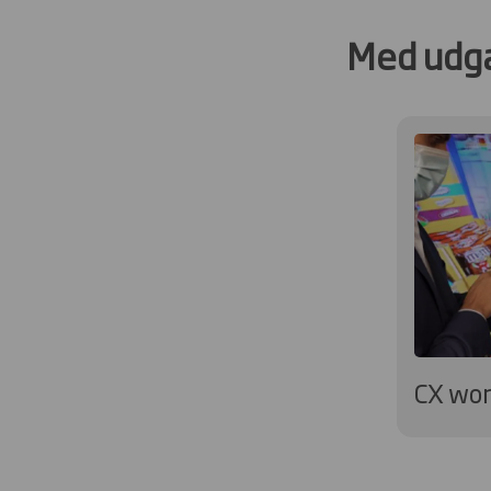
Med udga
CX wo