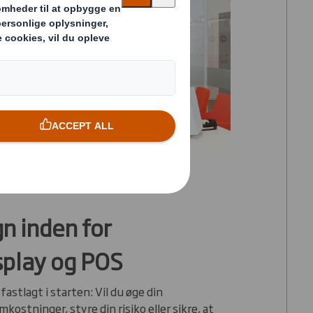
n inden for
splay og POS
fastlagt i starten: Vil du øge din
ostninger, styre din risiko eller sikre, at