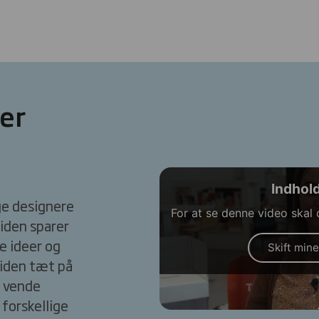
der
Indhold
ge designere
For at se denne video skal
tiden sparer
e ideer og
Skift mine
tiden tæt på
t vende
forskellige