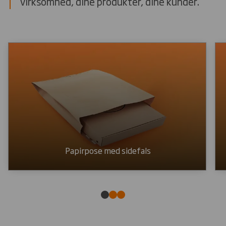
virksomhed, dine produkter, dine kunder.
Papirpose med sidefals