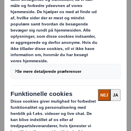
størrelser, har mange spændende fordele. De er dels
lavet i genanvendeligt materiale, der både fremhæver
iøjnefaldende printmuligheder samtidig med, at det
imødekommer forbrugernes efterspørgsel på nye og
mere bæredygtige løsninger. Derudover er de med deres
både robusthed og lethed en meget velegnet løsning til
både små og store forsendelser, ligesom forskellige
lukkefunktioner åbner for muligheden for
returemballage.
Klar, parat, send
Hos DS Smith er vi eksperter inden for hele
forsyningskæden af e-handel, og ved hvor vigtigt det er
at have den rigtige emballage til at passe dine behov. Fra
at vide, hvordan man beskytter produkter gennem
transportstød med korrugerede løsninger til at reducere
omkostningerne ved at bruge fleksible elementer i ikke-
skrøbelige varer. Derfor kan vi altid finde frem til en