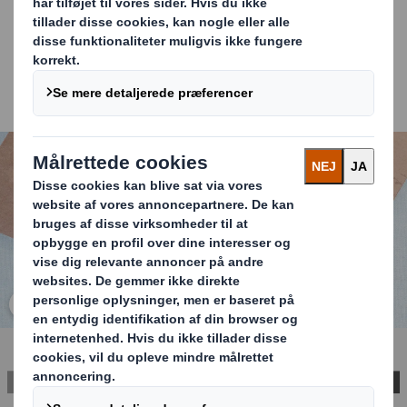
løsning, der matcher dine produkter og dit behov bedst.
DS Smith Papirposer kan produceres i forskellige
udformninger og størrelser med mulighed for tryk, men
lagerføres også i 4 udvalgte standardstørrelser uden
tryk som du kan købe i vores webshop
her
.
Carousel. Use previous and next buttons to move betwe
Klik for at gøre billedet større