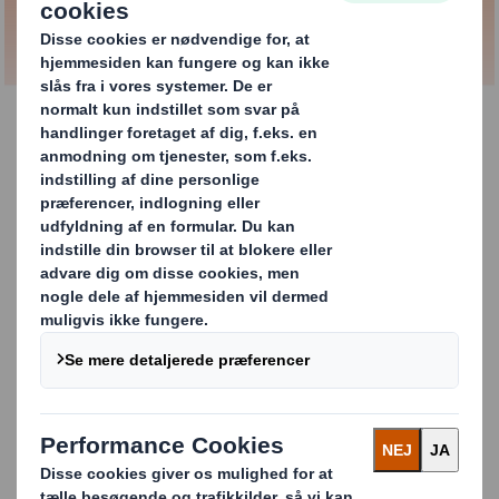
MERE
En innovativ og
fiberbaseret løsning,
som samtidig er med til
at minimere
påvirkningen af miljøet.
Vores smarte papirposer, der kommer i flere forskellige