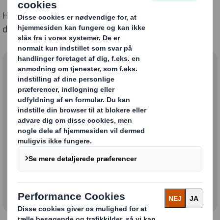
Her kan du finde vores adfærdskodeks, som du kan
downloade:
Code_of_Conduct_Danish.pdf
Code_of_Conduct_English.pdf