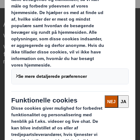
At gentænke emballage til en foranderlig
verden
Vi skiller os ud, fordi vi ser muligheden
for, at emballage kan spille en afgørende
rolle i verdenen omkring os.
Hvem vi er
Om os
Bæredygtighed
Medier
Karriere