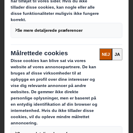
Hvad vi laver
E-handelsemballage
Detailhandel
Industriel emballage
Transport emballage
Display
POS materialer
Køb online
Kontakt os