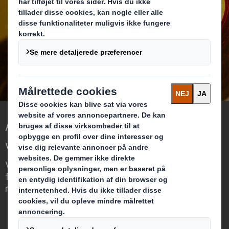
LÆS MERE
At gentænke emballage til en foranderlig
verden
Vi skiller os ud, fordi vi ser muligheden
for, at emballage kan spille en afgørende
rolle i verdenen omkring os.