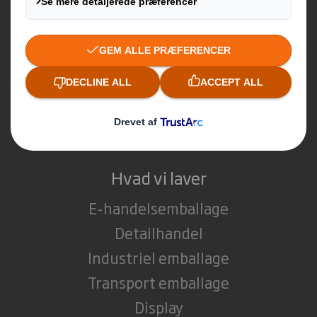
Hvem vi er
Om os
Bæredygtighed
Medier
Karriere
Hvad vi laver
E-handelsemballage
Detailhandel
Industriel emballage
Transport emballage
Display