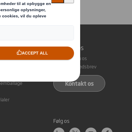
laver
Kontakt os
emballage
Her finder du os
del
Tilmeld nyhedsbrev
 emballage
Kontakt os
 emballage
ialer
e
Følg os