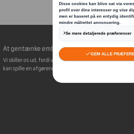
At gentænke emballage til en foranderlig ve
Vi skiller os ud, fordi vi ser muligheden for, at emballage
kan spille en afgørende rolle i verdenen omkring os.