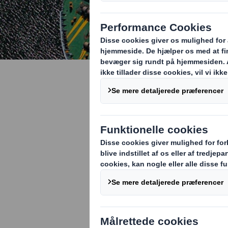
Hvordan op
emballage
Udfyld venligst fo