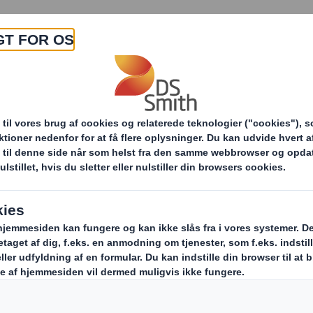
Om os
Produkter & Services
Bær
n vi samarbejder innovativt med dig
Optimering a