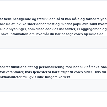
timerer I jeres
løsninger
rmularen nedenfor for at downloade rapporten: