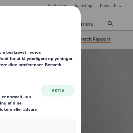
Kontakt os
Webshop
Danmark
edygtighed
Nyheder
Karriere
f din supply chain
SCO Research Rapport