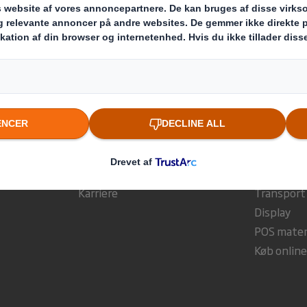
rden
Hvem vi er
Hvad vi 
Om os
E-handels
Bæredygtighed
Detailhan
Medier
Industriel
Karriere
Transport
Display
POS mater
Køb onlin