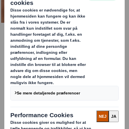
KONTAKT OS HER
Forstå din supply chain
Stigende fokus på forsyningskæder og deres
kompleksitet ligger højt på agendaen for mange ledere
på tværs af brancher i denne tid. Vi har undersøgt
hvilken rolle emballage spiller i den sammenhæng.
Hvad gør virksomheder nu, og hvad planlægger de at
gøre for at optimere forsyningskæden, integrere
bæredygtighed og opbygge partnerskaber på tværs af
den samlede værdikæde?
Vores undersøgelser viser, at virksomheder er hæmmet