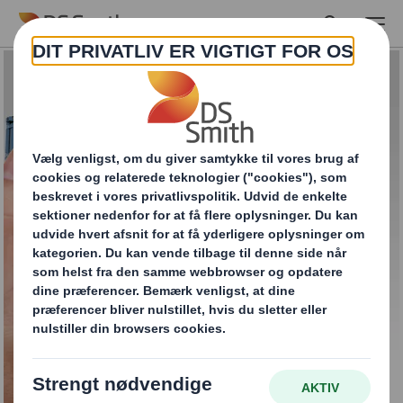
Skip to main content
Klem luften ud af din
supplychain
Hvordan optimerer I jeres
emballageløsninger