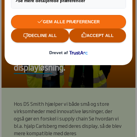
Se hvordan vi hjalp Carlsberg
med at løse en problemstilling
de stod med i forhold til deres
displayløsning.
Hos DS Smith hjælper vi både små og store
virksomheder med innovative løsninger, der
også gør en forskel i supply chain Se hvordan vi
bl.a. hjalp Carlsberg med deres display, så de blev
mere kompatible med deres