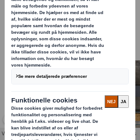
af en uklar tilgang til indkøb af emballage og et
kortsigtet fokus på omkostninger.
Det på trods af at mange forstår, at en optimeret
emballage løsning kan have positive effekter på hele
forsyningskæden, og kan repræsentere betydelige
effektivitetsgevinster, både på omkostninger og miljø.
Carousel. Use previous and next buttons to move betwe
Klik for at gøre billedet større
Virksomheder står overfor høj grad af kompleksitet i deres