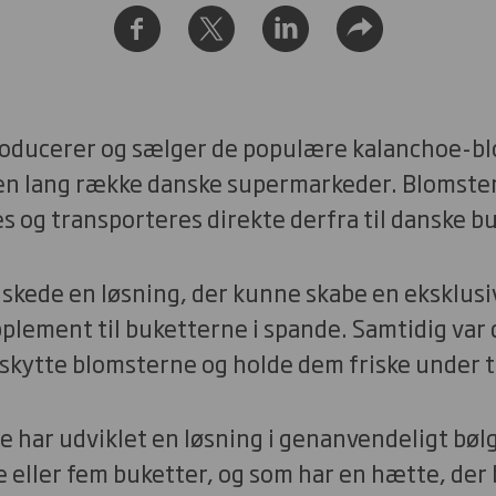
oducerer og sælger de populære kalanchoe-bl
 en lang række danske supermarkeder. Blomster
es og transporteres direkte derfra til danske b
kede en løsning, der kunne skabe en eksklusiv
lement til buketterne i spande. Samtidig var d
eskytte blomsterne og holde dem friske under 
e har udviklet en løsning i genanvendeligt bøl
 eller fem buketter, og som har en hætte, der