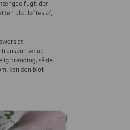
mængde fugt, der
tten blot løftes af,
owers at
å transporten og
lig branding, så de
m, kan den blot