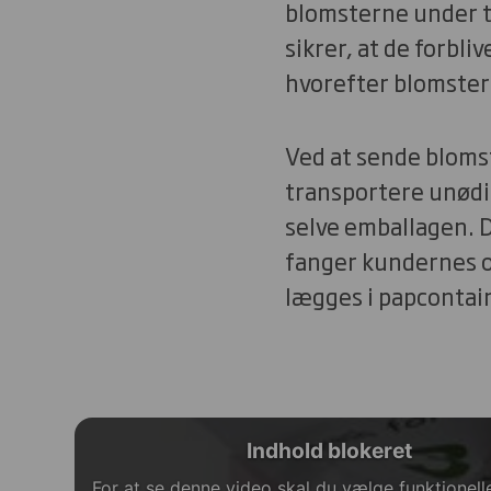
blomsterne under t
sikrer, at de forbli
hvorefter blomsterne
Ved at sende bloms
transportere unødig
selve emballagen. D
fanger kundernes o
lægges i papcontai
Indhold blokeret
For at se denne video skal du vælge funktionell