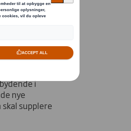
at vække
ering får
dbydende i
 de nye
 skal supplere