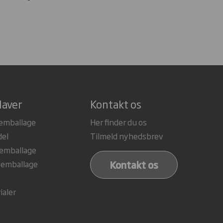
laver
Kontakt os
emballage
Her finder du os
del
Tilmeld nyhedsbrev
 emballage
Kontakt os
 emballage
ialer
e