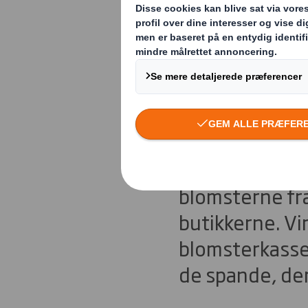
Blomsterem
opsigt
Flotte kasser 
blomsterne fra
butikkerne. Vi
blomsterkasse
de spande, der