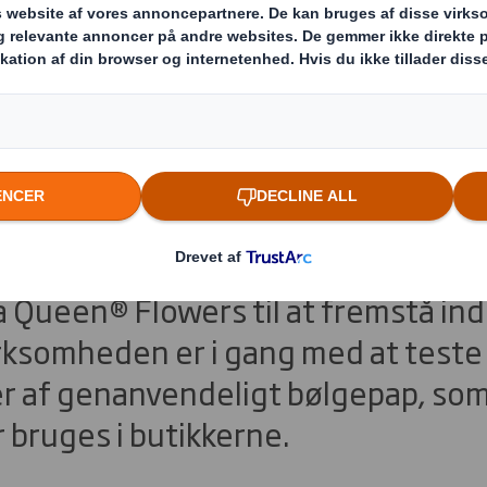
ballage skabt til 
med lækker grafik og tydelig ekspon
 Queen® Flowers til at fremstå in
rksomheden er i gang med at teste
r af genanvendeligt bølgepap, som
 bruges i butikkerne.