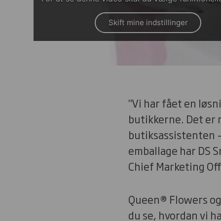
Skift mine indstillinger
"Vi har fået en løs
butikkerne. Det er 
butiksassistenten –
emballage har DS Sm
Chief Marketing Of
Queen® Flowers og 
du se, hvordan vi h