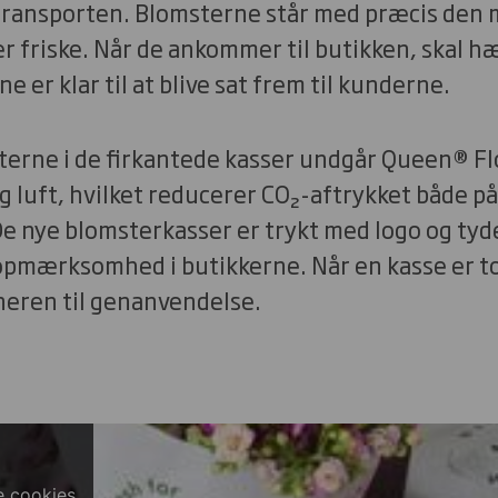
ransporten. Blomsterne står med præcis den 
ver friske. Når de ankommer til butikken, skal hæ
 er klar til at blive sat frem til kunderne.
terne i de firkantede kasser undgår Queen® Fl
 luft, hvilket reducerer CO₂-aftrykket både p
e nye blomsterkasser er trykt med logo og tyde
pmærksomhed i butikkerne. Når en kasse er to
neren til genanvendelse.
e cookies