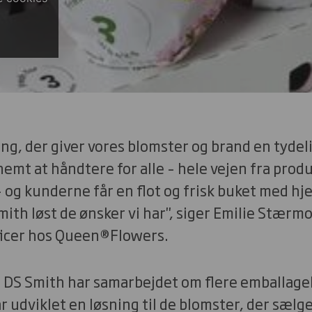
ning, der giver vores blomster og brand en tydel
nemt at håndtere for alle – hele vejen fra prod
 og kunderne får en flot og frisk buket med h
ith løst de ønsker vi har", siger Emilie Stærm
ficer hos Queen®Flowers.
DS Smith har samarbejdet om flere emballage
ar udviklet en løsning til de blomster, der sæl