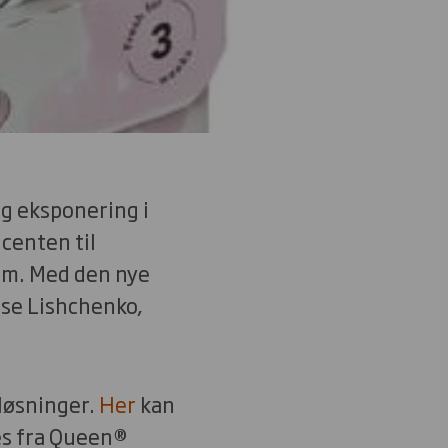
ig eksponering i
ucenten til
jem. Med den nye
ose Lishchenko,
løsninger.
Her
kan
ges fra Queen®