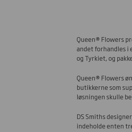
Queen® Flowers pr
andet forhandles i
og Tyrkiet, og pakk
Queen® Flowers øns
butikkerne som supp
løsningen skulle b
DS Smiths designer
indeholde enten tre