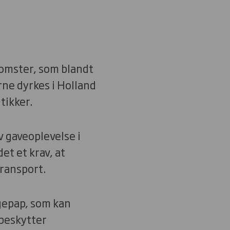
omster, som blandt
ne dyrkes i Holland
utikker.
 gaveoplevelse i
et et krav, at
transport.
gepap, som kan
 beskytter