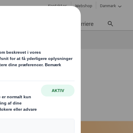
Kontakt os
Webshop
Danmark
edygtighed
Nyheder
Karriere
ke opsigt