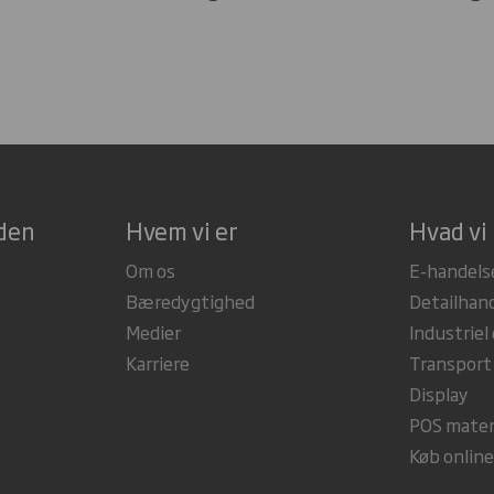
rden
Hvem vi er
Hvad vi 
Om os
E-handels
Bæredygtighed
Detailhan
Medier
Industriel
Karriere
Transport
Display
POS mater
Køb onlin