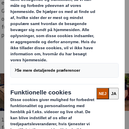
emballageløsning sammen med geobra Brandstätter
Group, producenten af ​​PLAYMOBIL. Løsningen er
optimeret til e-handel og sparer på miljøet ved både at
fungere som en robust kasse til forsendelse og
produktemballage af høj kvalitet.
100 % genanvendelig legetøjsemballage er både til
forsendelse og PLAYMOBIL produktemballage på