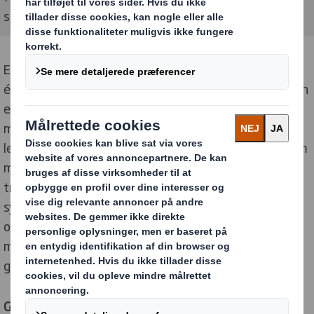
samme tid.
Emballageløsningen har tryk på ydersiden af kassen, i
én farve med billeder af legetøjet. Indersiden af kassen
er, som sædvanligt for legetøjsmærket, i flot design
med flerfarvet tryk i høj kvalitet. De, der ønsker at give
legetøjssættet i gave, kan derfor blot vende æsken om
med et par simple trin, så det flotte design og den
traditionelle, farverige PLAYMOBIL emballage bliver
synlig. Så selv om emballagen er blevet transporteret
og har påsatte forsendelsesetiketter på ydersiden,
modtager kunden en fejlfri produktemballage klar til
gave, til samlingen eller opbevaring.
Genanvendelig og vendbar emballage optimerer