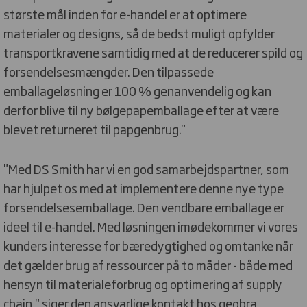
største mål inden for e-handel er at optimere
materialer og designs, så de bedst muligt opfylder
transportkravene samtidig med at de reducerer spild og
forsendelsesmængder. Den tilpassede
emballageløsning er 100 % genanvendelig og kan
derfor blive til ny bølgepapemballage efter at være
blevet returneret til papgenbrug."
"Med DS Smith har vi en god samarbejdspartner, som
har hjulpet os med at implementere denne nye type
forsendelsesemballage. Den vendbare emballage er
ideel til e-handel. Med løsningen imødekommer vi vores
kunders interesse for bæredygtighed og omtanke når
det gælder brug af ressourcer på to måder - både med
hensyn til materialeforbrug og optimering af supply
chain," siger den ansvarlige kontakt hos geobra