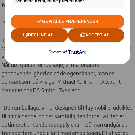
forbrug af råvarer og supply chain
"Vi arbejder tæt sammen med vores kunder om at
udvikle nye og bedre måder til at gøre deres emballage
mere bæredygtig. Emnet bæredygtighed spiller en stor
rolle i e-handel, da forbrugerne også her i stigende grad
vægter ansvarlig og ressourcebesparende emballage.
Når det gælder emballage, er materialets
genanvendelighed en af ​​de egenskaber, man er
opmærksom på,« siger Michael Kullmann, Account
Manager hos DS Smith i Tyskland.
"Den emballage, vi har designet til Playmobil er udviklet
til omnichannel og har samtidig den fordel, at den er
optimeret til kundens supply chain, så man undgår at
transportere unødig luft med emballagen. Et af vores