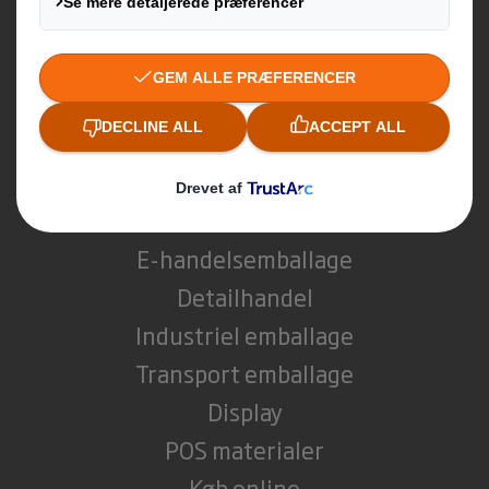
Bæredygtighed
Medier
Karriere
Hvad vi laver
E-handelsemballage
Detailhandel
Industriel emballage
Transport emballage
Display
POS materialer
Køb online