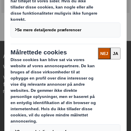
At gentænke emballage til en foranderlig
verden
Vi skiller os ud, fordi vi ser muligheden
for, at emballage kan spille en afgørende
rolle i verdenen omkring os.
Hvem vi er
Om os