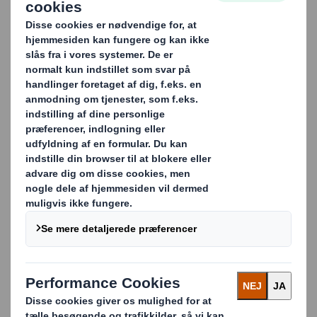
genanvendelig
emballage til
hardwareprodukt
Når man sender elektronik, er det vigtigt, at produktet
ikke kan rykke sig under transporten.
Da Airtame skulle lancere deres nye Hub til videomøder,
var de på udkig efter en emballageløsning, der kunne
sikre det uden at bruge plastik som emballagefyld, og
skulle kunne afleveres til genanvendelse.
Sammen med Airtame udviklede emballagedesignere
en løsning med 100% genanvendelig bølgepap, som
holder produktet fast, og søger for, at det ligger trygt