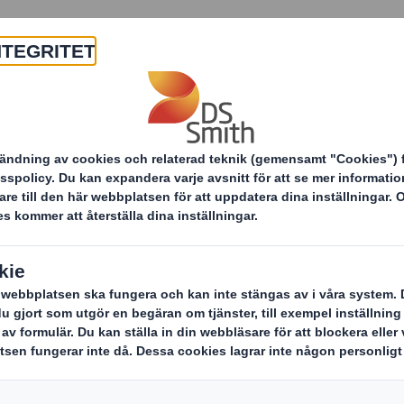
Om oss
Produkter & tjänster
Förpackningar
Dryckesförpackningar
DS S
En innovat