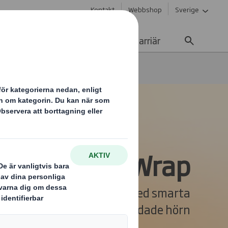
Kontakt
Webbshop
Sverige
Hållbarhet
Media
Karriär
DS Smith Round Wrap
mith Round Wrap
iv multipackförpackning med smarta
rundade hörn