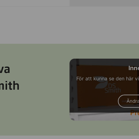
va
Inn
För att kunna se den här 
mith
Ändra