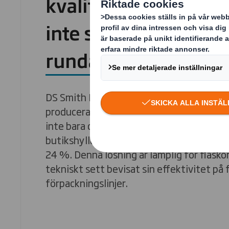
kvalitet för multipac
inte sparar på detalj
rundar av dem!
DS Smith Round Wrap använder Arcwise®-
producera rundade hörn av wellpapp. Rou
inte bara differentiering och ett högkval
butikshyllan, utan minskar även CO2-utsl
24 %. Denna lösning är lämplig för flasko
tekniskt sett bevisat sin effektivitet på 
förpackningslinjer.