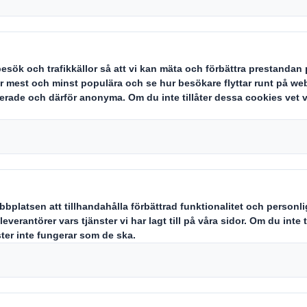
Carousel. Use previous
en av hög