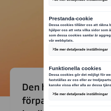
Den hållbara
förpackningslösning