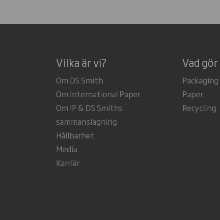
Vilka är vi?
Vad gör 
Om DS Smith
Packaging
Om International Paper
Paper
Om IP & DS Smiths
Recycling
sammanslagning
Hållbarhet
Media
Karriär