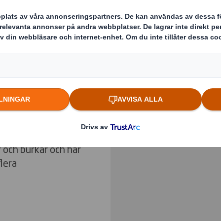
k – som
Previous slide
er, utan
Klicka för att göra bild
teknologi för att
nd Wrap möjliggör
itativt utseende på
äppen med upp till
r och burkar och har
flera