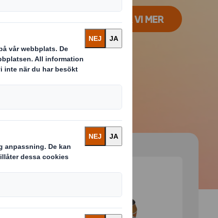
KONTAKTA OSS SÅ BERÄTTAR VI MER
 and next buttons to move between slides. Only the cu