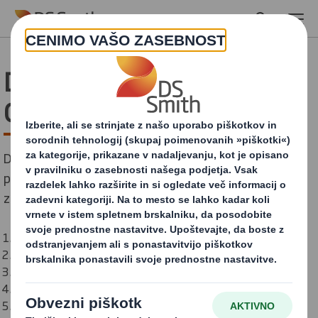
Skip to main content
DS Smith Group of
Companies
DS Smith se nanaša na DS Smith Limited ter njegove
podružnice. Skupina podjetij DS Smith, ki se uporablja
za tržne namene, med drugim vključuje:
DS Smith Limited
DS Smith Packaging Austria GmbH
DS Smith Packaging South East GmbH
DS Smith Packaging Belgium N.V.
DS Smith Packaging Marketing N.V.