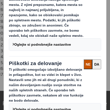
DS Smith Packaging Romania S.R.L.
DS Smith Packaging d.o.o. Kruševac
DS Smith Turpak Obaly, a.s.
DS Smith Slovenija d.o.o.
DS Smith Packaging Holding S.L.U.
DS Smith Packaging Sweden AB
DS Smith Packaging Switzerland AG
DS Smith Ambalaj A.Ş.
DS Smith (UK) Limited
DS Smith Paper Limited
DS Smith Business Services Limited
DS Smith Recycling UK Limited
DS Smith North America Shared Services, LLC
Preoblikovanje embalaže za spreminjajoči se