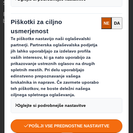
svet
Embalaža za nas ni le ovoj. Je vizija
boljšega sveta.
Kdo smo
O nas
Trajnost
Novice
Kariera
Kaj delamo
Maloprodajna embalaža