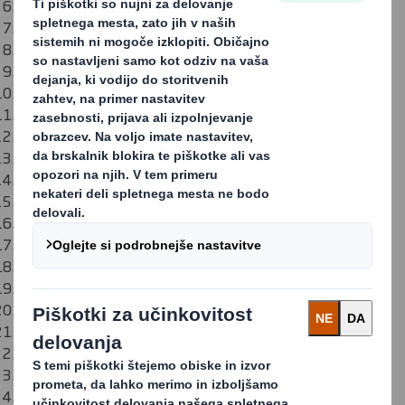
DS Smith Packaging BH d.o.o. Sarajevo
DS Smith Bulgaria S.A.
DS Smith Belišće Croatia d.o.o.
DS Smith Packaging Czech Republic s.r.o.
DS Smith Packaging Denmark A/S
DS Smith Packaging Estonia AS
DS Smith Packaging Finland Oy
DS Smith Packaging France
DS Smith Packaging Deutschland Stiftung & Co. KG
DS Smith Hellas S.A.
DS Smith Packaging Hungary Kft.
DS Smith Packaging Italia SpA
SIA DS Smith Packaging Latvia
UAB DS Smith Packaging Lithuania
DS Smith (Luxembourg) S.à r.l.
DS Smith Packaging Netherlands B.V.
DS Smith AD Skopje,
DS Smith Polska sp. z o.o.
DS Smith Packaging Portugal, S.A.