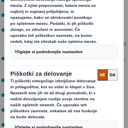
zamenjali z reciklabilnimi alternativami (od 2020/21).
Izpuste toplogrednih plinov smo zmanjšali za 29 % (na
tono proizvodnje; v primerjavi z 2015).
Zadali smo si cilj, skladen z znanstveno utemeljenim
»ciljem 1,5 %», da do leta 2030 zmanjšamo emisije
toplogrednih plinov za 46 % (v primerjavi z letom 2019)
in do leta 2050 dosežemo neto ničelne emisije.
Porabo vode smo zmanjšali za 5 % (na tono proizvodnje;
v območjih s pomanjkanjem vode od leta 2019/20) in
prejeli nagrado »CDP Water Security 'A List'».
Prepolovili smo število neskladnosti z dovoljenji za
izpust (od 2020/21).
V krožno gospodarstvo in krožne življenjske sloge smo
vključili 2,3 milijona ljudi.
Vse poslovne enote, kjer delujemo, so se letos vključile
v dejavnosti lokalnih skupnosti.
Število nesreč pri delu smo zmanjšali za 6 %.