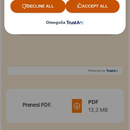
Vsebina je blokirana
Za ogled te vsebine morate soglašati z 'zmogljivimi' piškotki
Powered by
PDF
Prenesi PDF.
13,3 MB