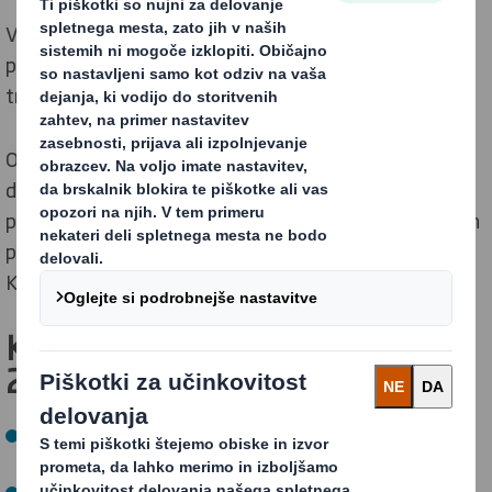
Vsako leto objavimo izčrpno trajnostno poročilo, ki
podrobno opisuje napredek pri doseganju naših
trajnostnih ciljev.
Od uvedbe naše strategije
Zdaj in za prihodnost
smo
dosegli izjemen napredek – nadomestili smo
problematično plastiko, zmanjšali izpuste toplogrednih
plinov in zagotovili inovativne rešitve za recikliranje.
Krožnost širimo na naše stranke in celotno družbo.
Ključni uspehi v poslovnem letu
2021/22
Izdelali smo embalažo, ki jo je mogoče v celoti reciklirati
ali ponovno uporabiti.
313 milijonov enot problematične plastike smo