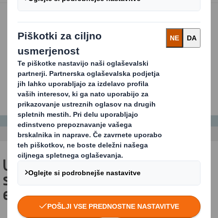
Ustrezni materiali + vrhunsko
strokovno znanje = odlična
embalaža