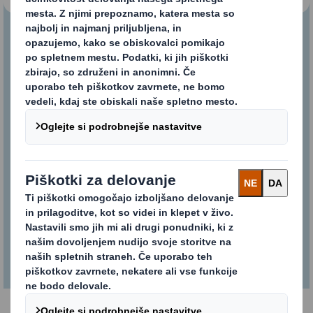
PACE: Zagotovljena
zmogljivost embalaže
Oglejte si, kako naši strokovnjaki za
embalažo najprej sodelujejo z vami, da
spoznajo vaše potrebe. Nato oblikujejo
optimalno embalažo, ki vedno
zagotavlja enako kakovost in učinkovito
uporabo materialov.