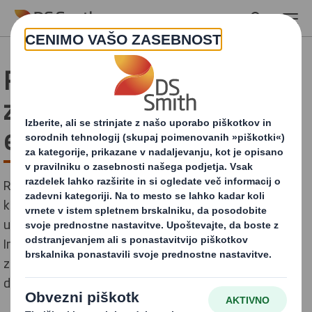
Skip to main content
PACE - Zagotavljanje
zanesljive kakovosti
embalaže
Razvili smo napredno tehnološko orodje za testiranje,
ki zagotavlja izjemno zanesljivo embalažno
učinkovitost, ki se prilagaja vašim potrebam.
Imenujemo ga PACE program, kar predstavlja
zmogljivost (performance), zagotovilo (assurance),
doslednost (consistency) in okolje (environment).