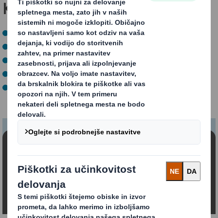
Kaj to pomeni za vas?
Jasne specifikacije zmogljivosti.
Jasna merila skladnosti.
Vedno zanesljiva embalaža.
Brez nepotrebnih stroškov ali tveganj.
Ne več materiala kot je nujno potrebno.
Vsebina je blokirana
Za ogled tega videoposnetka morate soglašati s
'funkcionalnimi' piškotki
Spremeni moje nastavitve