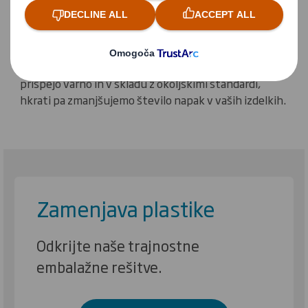
Z velikimi vlaganji v tehnologijo embalaže, kakovost
papirja, oblikovanje in proizvodne metode, se
osredotočamo na vse bistvene lastnosti embalaže in
ne le na težo papirja. To pomeni, da vaši izdelki vedno
prispejo varno in v skladu z okoljskimi standardi,
hkrati pa zmanjšujemo število napak v vaših izdelkih.
Zamenjava plastike
Odkrijte naše trajnostne
embalažne rešitve.