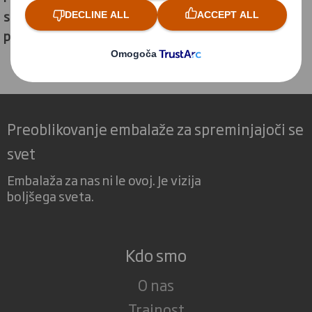
strategije »Zdaj in za prihodnost«, s katero smo
postali vodilni v krožnem gospodarstvu.
Preoblikovanje embalaže za spreminjajoči se
svet
Embalaža za nas ni le ovoj. Je vizija
boljšega sveta.
Kdo smo
O nas
Trajnost