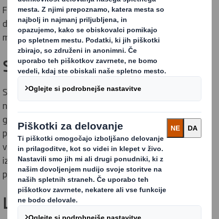
Fundacija našim projektom dodaja veliko vrednost, saj
doprinaša znanje, s svojim globalnim dosegom pa
močno mrežo in možnost širjenja trajnostnih zgodb.
Stranke
S sodelovanjem s Fundacijo lahko nadalje podpiramo
naše stranke pri njihovih izzivih na področju krožnega
gospodarstva. Zavedamo se, da se naše stranke pri
prilagajanju na »krožnost« soočajo s številnimi izzivi,
vključno z zmanjšanjem uporabe plastike in
izboljšanjem recikliranja. Fundacija Ellen MacArthur jim
poleg drugih virov ponuja tudi virtualne delavnice.
Ljudje