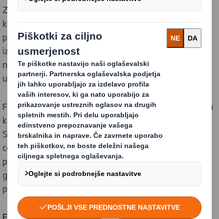
Za pospešitev prehoda v krožno gospodarstvo je
ključno, da ljudje razumejo, kako pomembno je to
področje in kakšno vlogo lahko pri tem imajo. Naše
izobraževanje temelji na tem, da s pomočjo Fundacije
nudimo dostop do številnih prilagojenih orodij za
učenje.
Fundacija zagotavlja gradivo za usposabljanje različnih
ključnih ciljnih skupin, vključno z našimi zaposlenimi.
Sodelovali smo pri usposabljanju 700 oblikovalcev,
celotne prodajne in marketinške skupine, ki smo jih
podučili o krožnem oblikovanju in krožnem
gospodarstvu ter o tem, kako lahko z novim znanjem
pomagajo našim strankam.
Fundacija ključno prispeva k razvoju naše trajnostne