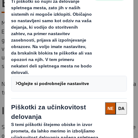
Ellen MacArthur
Maja 2019 smo postali strateški partner Fundacije
Ellen MacArthur. Embalažno industrijo vodimo v krožno
gospodarstvo in po pridružitvi gibanju lahko s pomočjo
vodilnih mislecev na tem področju še boljše
uresničujemo naše poslanstvo. Skupaj z našimi
strankami gradimo bolj trajnostno prihodnost!
Naše delo s Fundacijo Ellen MacArthur se osredotoča na
tri temeljne delovna področja.
Inovativnost
S Fundacijo sodelujemo, da bi okrepili naše načrte glede
oblikovanja in inovacij v krožnem gospodarstvu.