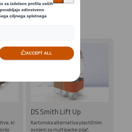
n za ponovno uporabo
DS Smith Lift Up
tve, ki
Kartonska alternativa plastičnim
ocijo
ovojem za multipacke pijač.