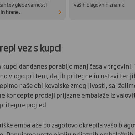
zahtev glede varnosti
vaših blagovnih znamk.
 in hrane.
repi vez s kupci
a kupci dandanes porabijo manj časa v trgovini.
o vlogo pri tem, da jih pritegne in ustavi ter j
epimo naše oblikovalske zmogljivosti, saj želi
ne koncepte prodaji prijazne embalaže iz valovi
 pritegne pogled.
niške embalaže bo zagotovo okrepila vašo blag
lke. Ponujamo vrsto okolju prijaznih embalažnih