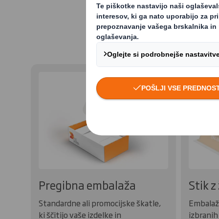
Rešitve potroš
Pregibna embalaža
Stik z 
Standardne ali promocijske škatle,
Embalaža
ki ščitijo vaše izdelke in
izbranih