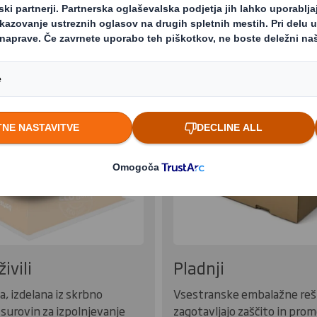
niške embalaže
Reciklabilno i
živili
Pladnji
, izdelana iz skrbno
Vsestranske embalažne reši
 surovin za izpolnjevanje
zagotavljajo zaščito in prom