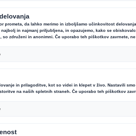
ka embalaža
ih odločitev se sprejme na mestu 
o vaši izdelki resnično izstopali.