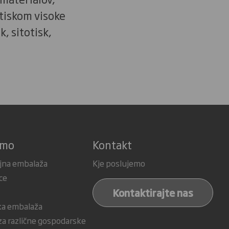
 tiskom visoke
k, sitotisk,
amo
Kontakt
jna embalaža
Kje poslujemo
ce
Kontaktirajte nas
ka embalaža
a različne gospodarske