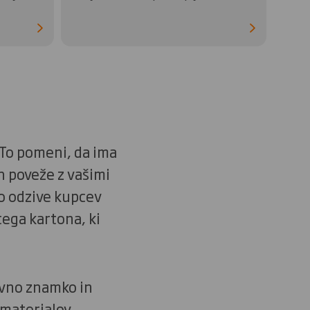
 To pomeni, da ima
ih poveže z vašimi
mo odzive kupcev
tega kartona, ki
ovno znamko in
 materialov,