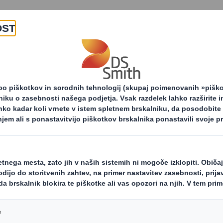
O nas
Izdelki in storitv
loprodajna embalaža
Potrošniška embalaža