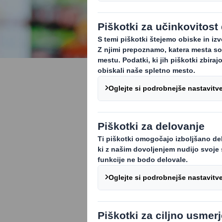
Potrošniš
Kar 70% nakupn
trudimo, da bod