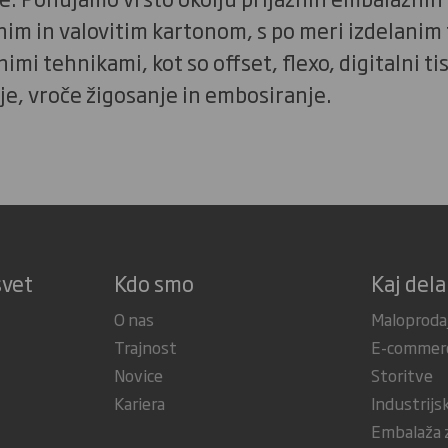
im in valovitim kartonom, s po meri izdelanim
imi tehnikami, kot so offset, flexo, digitalni tis
nje, vroče žigosanje in embosiranje.
svet
Kdo smo
Kaj del
O nas
Maloproda
Trajnost
E-commer
Novice
Storitve
Kariera
Industrijs
Embalaža z