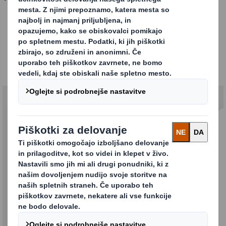
Kemična industrija
Naša ponudba