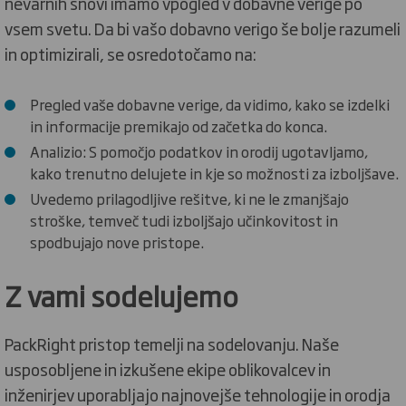
nevarnih snovi imamo vpogled v dobavne verige po
vsem svetu. Da bi vašo dobavno verigo še bolje razumeli
in optimizirali, se osredotočamo na:
Pregled vaše dobavne verige, da vidimo, kako se izdelki
in informacije premikajo od začetka do konca.
Analizio: S pomočjo podatkov in orodij ugotavljamo,
kako trenutno delujete in kje so možnosti za izboljšave.
Uvedemo prilagodljive rešitve, ki ne le zmanjšajo
stroške, temveč tudi izboljšajo učinkovitost in
spodbujajo nove pristope.
Z vami sodelujemo
PackRight pristop temelji na sodelovanju. Naše
usposobljene in izkušene ekipe oblikovalcev in
inženirjev uporabljajo najnovejše tehnologije in orodja