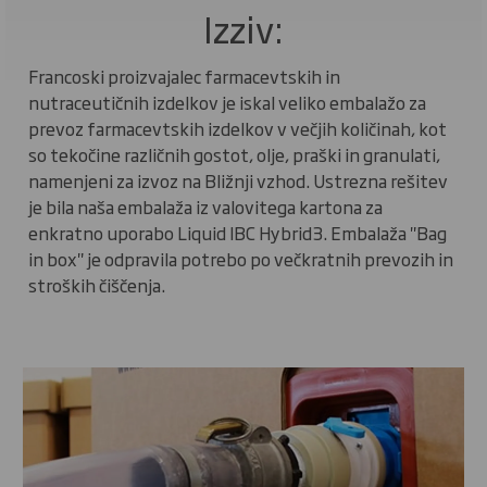
Izziv:
Francoski proizvajalec farmacevtskih in
nutraceutičnih izdelkov je iskal veliko embalažo za
prevoz farmacevtskih izdelkov v večjih količinah, kot
so tekočine različnih gostot, olje, praški in granulati,
namenjeni za izvoz na Bližnji vzhod. Ustrezna rešitev
je bila naša embalaža iz valovitega kartona za
enkratno uporabo Liquid IBC Hybrid3. Embalaža "Bag
in box" je odpravila potrebo po večkratnih prevozih in
stroških čiščenja.