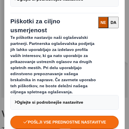
Embalaža za velike
obremenitve
Širok nabor trdnih in varnih embalažnih rešitev
iz valovitega kartona.
Več kot samo embalaža
Zavedamo se, da je varovanje vaših izdelkov med