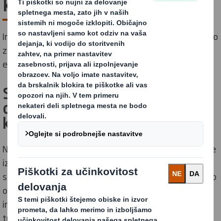
kemično industrijo
Inovativne in trajnostne embalažne rešitve združujemo
z bogatimi izkušnjami zagotavljanja vrhunske
embalaže za kemično industrijo.
Smo vaši zanesljivi partnerji pri
oblikovanju embalaže za
kemikalije in nevarno blago.
Naša ponudba obsega številne trpežne in varne rešitve
iz valovitega kartona, ki so primerne za manipulacijo
skozi celotno dobavno verigo. Embalaža omogoča jasno
označevanje z opozorili in drugimi varnostnimi
informacijami, po potrebi pa v embalažo integriramo
tudi RFID čipe za lažje sledenje in upravljanje zalog.