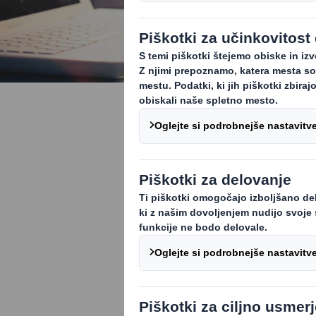
Kontakt za
Novinarji in ur
obrnete na DS 