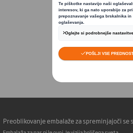
Če niste novinar ali
Informacije z
Viorica Constantin
Corporate Affairs D
E: Viorica.Consta
Preoblikovanje embalaže za spreminjajoči se 
Embalaža za nas ni le ovoj. Je vizija boljšega sveta.