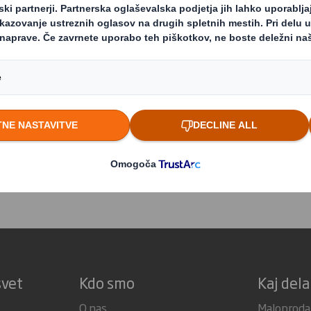
 urednik, kliknite
tukaj
za splošni kontaktni obr
a medije:
escu
irector East EMEA
ntinescu@dssmith.com
svet
Kdo smo
Kaj del
O nas
Maloproda