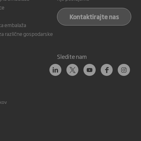
ce
Kontaktirajte nas
ka embalaža
a različne gospodarske
Sledite nam
tkov