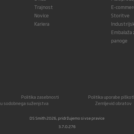
Trajnost
E-commer
Novice
Storitve
Kariera
Industrijs
Embalaža z
panoge
Politika zasebnosti
Politika uporabe piško
nju sodobnega suženjstva
Zemljevid obratov
DS Smith 2026, pridržujemo si vse pravice
3.7.0.276