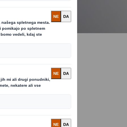
anj ali gradiv
javnostmi.