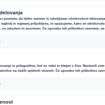
 medije
edniki se lahko glede dodatnih vpraš
Smithovo ekipo za komuniciranje z 