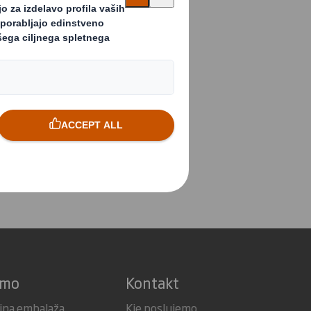
azec. Hvala!
amo
Kontakt
jna embalaža
Kje poslujemo