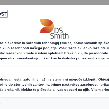
O nas
Izdelki in storitv
dije