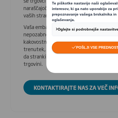
se trgovci borijo za učinkovito in dobičko
naraščajočih potreb potrošnikov. Poleg te
vaših strank ne obiskuje več fizičnih trgov
Vaša embalaža je več kot le ovoj. Lahko p
nepozabno izkušnjo, ki vas loči od konkur
kakovostna embalaža poudari trenutek odpi
trenutek, ko stranka prvič sreča vaš izdele
da stranki ponudite vrhunsko izkušnjo, tudi 
trgovini.
KONTAKTIRAJTE NAS ZA VEČ IN