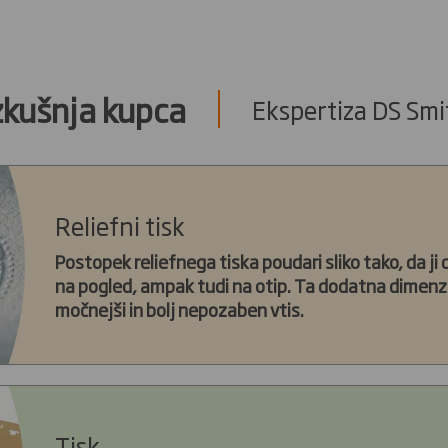
zkušnja kupca
Ekspertiza DS Smi
Reliefni tisk
Postopek reliefnega tiska poudari sliko tako, da ji
na pogled, ampak tudi na otip. Ta dodatna dimenzi
močnejši in bolj nepozaben vtis.
Tisk