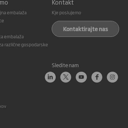
amo
Kontakt
jna embalaža
Kje poslujemo
ce
Kontaktirajte nas
ka embalaža
a različne gospodarske
Sledite nam
tkov