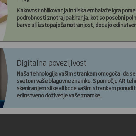
Kakovost oblikovanja in tiska embalaže igra pom
podrobnosti znotraj pakiranja, kot so posebni poln
barve ali izstopajoča notranjost, dodajo edinstven
Digitalna povezljivost
Naša tehnologija vašim strankam omogoča, da se
svetom vaše blagovne znamke. S pomočjo AR tehno
skeniranjem slike ali kode vašim strankam ponudi
edinstveno doživetje vaše znamke..