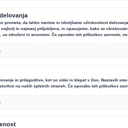
Carousel. Use previous
rodajno okolje, kjer