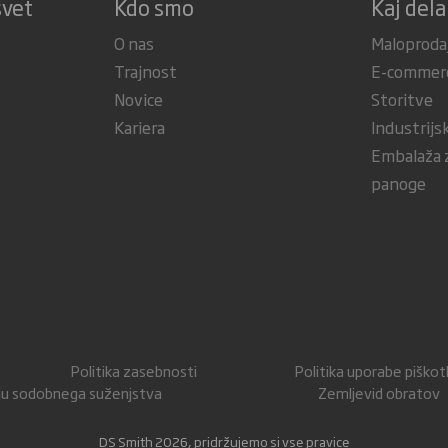
svet
Kdo smo
Kaj del
O nas
Maloproda
Trajnost
E-commer
Novice
Storitve
Kariera
Industrijs
Embalaža z
panoge
Politika zasebnosti
Politika uporabe piško
nju sodobnega suženjstva
Zemljevid obratov
DS Smith 2026, pridržujemo si vse pravice