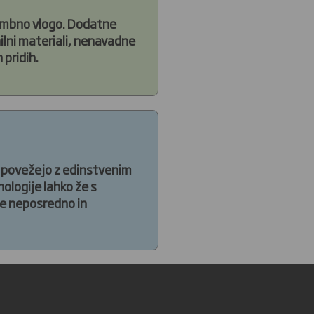
embno vlogo. Dodatne
ilni materiali, nenavadne
 pridih.
 povežejo z edinstvenim
logije lahko že s
te neposredno in