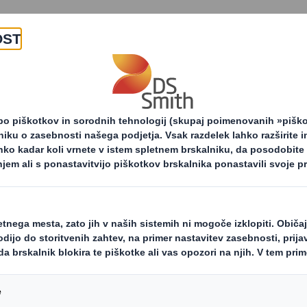
O nas
Izdelki in storitv
commerce
Potrošniška izkušnja
Potr
Pripelj