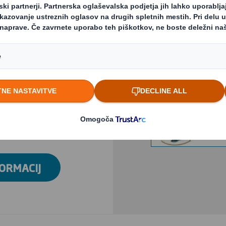
nosno izpolnitev
ga vse večje število
Previous slide
in.
onudi edinstveno in
ence. Naša
ranja - tisti ključni
Kliknite za povečavo sl
k. To je priložnost,
če ni v vaši fizični
FORMACIJ