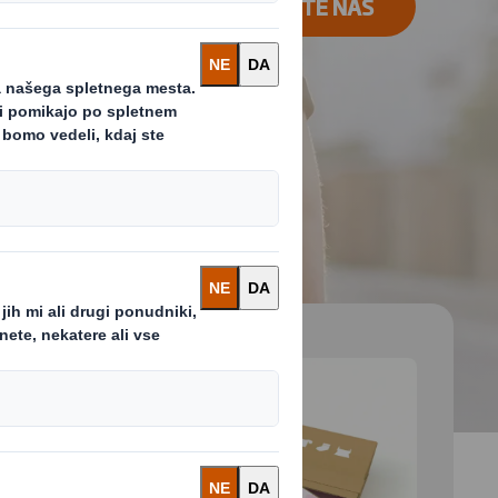
KONTAKTIRAJTE NAS
 and next buttons to move between slides. Only the cu