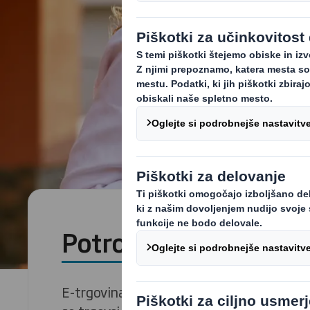
Potrošniška izkušnja
E-trgovina je ustvarila zelo konkurenčno p