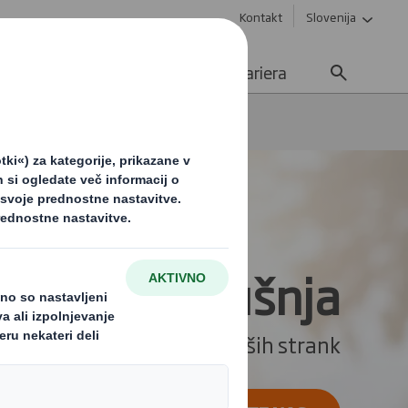
Kontakt
Slovenija
e
Trajnost
Novice
Kariera
ošniška izkušnja
ite svojo trgovino do vrat vaših strank